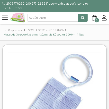
210 5778232-210 577 82 33 Παραγγελίες μέσω Viber στο
6984558160
0
Φαρμακείο
ΔΟΧΕΙΑ ΟΥΡΩΝ-ΚΟΠΡΑΝΩΝ
Matsuda Ουροσυλλέκτης Κλίνης Με Κάνουλα 2000ml 1 Τμχ