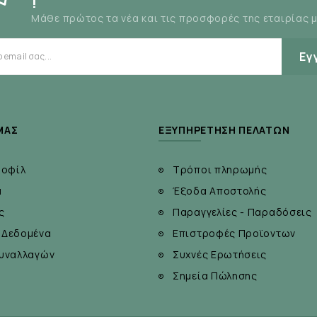
!
Μάθε πρώτος τα νέα και τις προσφορές της εταιρίας 
Εγ
ΜΆΣ
ΕΞΥΠΗΡΈΤΗΣΗ ΠΕΛΑΤΏΝ
ροφίλ
Τρόποι πληρωμής
α
Έξοδα Αποστολής
ς
Παραγγελίες - Παραδόσεις
 Δεδομένα
Επιστροφές Προϊοντων
υναλλαγών
Συχνές Ερωτήσεις
Σημεία Πώλησης