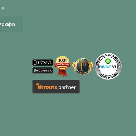
μας
γραφή