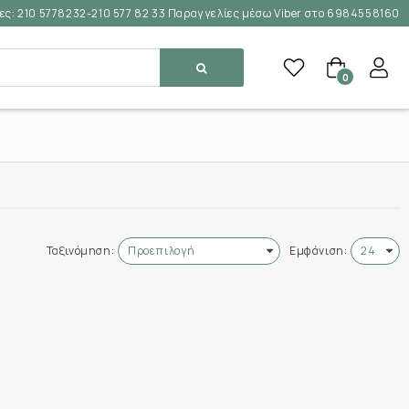
ες:
210 5778232-210 577 82 33 Παραγγελίες μέσω Viber στο 6984558160
0
Ταξινόμηση:
Εμφάνιση: