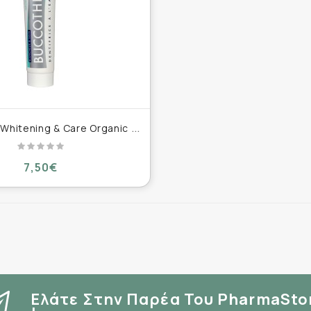
B
uccotherm Whitening & Care Organic Toothpaste Οργανική Οδοντόκρεμα Λεύκανσης 75ml
7,50€
Ελάτε Στην Παρέα Του PharmaSto