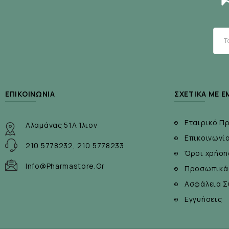
ΕΠΙΚΟΙΝΩΝΊΑ
ΣΧΕΤΙΚΆ ΜΕ Ε
Εταιρικό Π
Αλαμάνας 51Α Ίλιον
Επικοινωνί
210 5778232, 210 5778233
Όροι χρήση
Info@pharmastore.gr
Προσωπικά
Ασφάλεια Σ
Εγγυήσεις