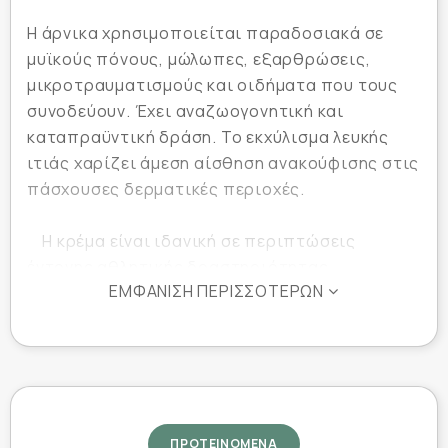
Η άρνικα χρησιμοποιείται παραδοσιακά σε
μυϊκούς πόνους, μώλωπες, εξαρθρώσεις,
μικροτραυματισμούς και οιδήματα που τους
συνοδεύουν. Έχει αναζωογονητική και
καταπραϋντική δράση. Το εκχύλισμα λευκής
ιτιάς χαρίζει άμεση αίσθηση ανακούφισης στις
πάσχουσες δερματικές περιοχές.
Η κρέμα είναι ιδανική σε περιπτώσεις
έντονης αθλητικής δραστηριότητας,
ΕΜΦΆΝΙΣΗ ΠΕΡΙΣΣΌΤΕΡΩΝ
σωματικής άσκησης και έντονης μυϊκής
εργασίας.
Απορροφάται γρήγορα. Δεν αφήνει
λιπαρότητα
Κατάλληλη για όλους τους τύπους δέρματος.
ΠΡΟΤΕΙΝΟΜΕΝΑ