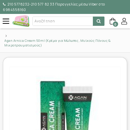
210 5778232-210 577 82 33 Παραγγελίες μέσω Viber στο
6984558160
0
Agan Arnica Cream 50ml (Κρέμα για Μώλωπες, Μυϊκούς Πόνους &
Μικροτραυματισμούς)