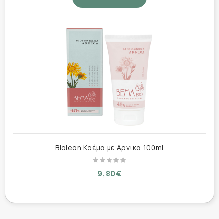
Χωρίς parabens
Χρήση:
Απλώνετε μικρή ποσότητα με απαλό μασάζ
μέχρι να απορροφηθεί πλήρως.
Προφυλάξεις:
Αποφύγετε την επαφή με τα μάτια. Να μην
εφαρμόζεται σε ανοιχτές πληγές.
Bioleon Κρέμα με Αρνικα 100ml
9,80€