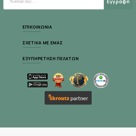
Εγγραφή
Προφυλάξεις
Να μην υπερβαίνεται η συνιστώμενη ημερήσια
ΕΠΙΚΟΙΝΩΝΊΑ
δόση.
ΣΧΕΤΙΚΆ ΜΕ ΕΜΆΣ
Να μην καταναλώνεται με άδειο στομάχι.
Να φυλάσσεται μακριά από παιδιά.
ΕΞΥΠΗΡΈΤΗΣΗ ΠΕΛΑΤΏΝ
Να φυλάσσεται σε δροσερό και σκιερό μέρος κάτω
των 25 βαθμών Κελσίου.
Η συσκευασία να διατηρείται πάντα κλειστή.
Χωρίς γλουτένη, ζελατίνη, γενετικώς
τροποποιημένους οργανισμούς (GMO free), ζωικά
συστατικά, τεχνητές γεύσεις, τεχνητά χρώματα,
γάλα, σιτάρι, σίκαλη, αυγά, ξηρούς καρπούς,
βρώμη, τεχνητά γλυκαντικά, συντηρητικά.