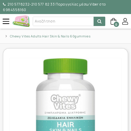
210 5778232-210 577 82 33 Παραγγελίες μέσω Viber στο
6984558160
0
Chewy Vites Adults Hair Skin & Nails 60gummies