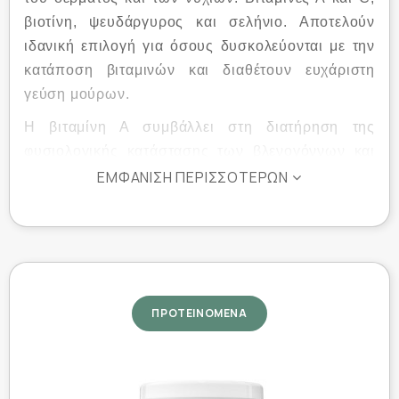
βιοτίνη, ψευδάργυρος και σελήνιο. Αποτελούν
ιδανική επιλογή για όσους δυσκολεύονται με την
κατάποση βιταμινών και διαθέτουν ευχάριστη
γεύση μούρων.
Η βιταμίνη Α συμβάλλει στη διατήρηση της
φυσιολογικής κατάστασης των βλενογόννων και
του δέρματος *
ΕΜΦΆΝΙΣΗ ΠΕΡΙΣΣΌΤΕΡΩΝ
H βιταμίνη C συμβάλλει στο σχηματισμό του
κολλαγόνου του δέρματος και στην προστασία των
κυττάρων από το οξειδωτικό στρες *
Η βιοτίνη συμβάλλει στη συνολική διατήρηση της
καλής υγείας των μαλλιών και του δέρματος *
ΠΡΟΤΕΙΝΟΜΕΝΑ
Ο ψευδάργυρος συμβάλλει στη διατήρηση της
φυσιολογικής κατάστασης των οστών, των
μαλλιών, των νυχιών και του δέρματος *