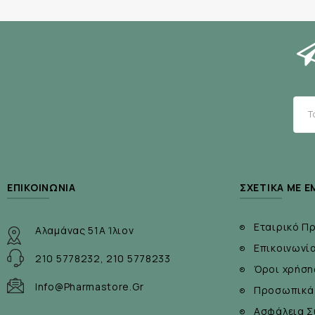
ΕΠΙΚΟΙΝΩΝΊΑ
ΣΧΕΤΙΚΆ ΜΕ Ε
Εταιρικό Π
Αλαμάνας 51Α Ίλιον
Επικοινωνί
210 5778232, 210 5778233
Όροι χρήση
Info@pharmastore.gr
Προσωπικά
Ασφάλεια Σ