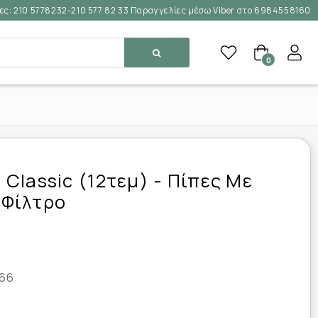
ες:
210 5778232-210 577 82 33 Παραγγελίες μέσω Viber στο 6984558160
0
r Classic (12τεμ) - Πίπες Με
Φίλτρο
66