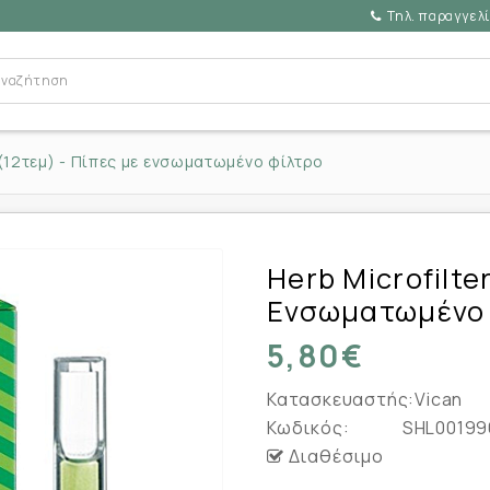
Τηλ. παραγγελί
c (12τεμ) - Πίπες με ενσωματωμένο φίλτρο
Herb Microfilte
Ενσωματωμένο 
5,80€
Κατασκευαστής:
Vican
Κωδικός:
SHL00199
Διαθέσιμο