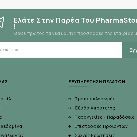
Ελάτε Στην Παρέα Του PharmaSto
!
Μάθε πρώτος τα νέα και τις προσφορές της εταιρίας 
Εγ
ΜΆΣ
ΕΞΥΠΗΡΈΤΗΣΗ ΠΕΛΑΤΏΝ
ροφίλ
Τρόποι πληρωμής
α
Έξοδα Αποστολής
ς
Παραγγελίες - Παραδόσεις
 Δεδομένα
Επιστροφές Προϊοντων
υναλλαγών
Συχνές Ερωτήσεις