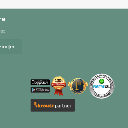
re
μας
γραφή