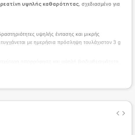
κρεατίνη υψηλής καθαρότητας
, σχεδιασμένο για
 δραστηριότητες υψηλής έντασης και μικρής
πιτυγχάνεται με ημερήσια πρόσληψη τουλάχιστον 3 g
 ταχύτερη απορρόφηση και υψηλή βιοδιαθεσιμότητα.
λαμβανόμενες εκρηκτικές προσπάθειες.
ει πρόσθετα ή γλυκαντικά.