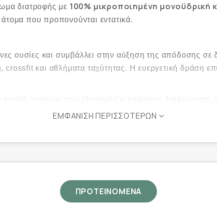
100% μικροποιημένη μονοϋδρική 
ρωμα διατροφής με
 άτομα που προπονούνται εντατικά.
γόνες ουσίες και συμβάλλει στην αύξηση της απόδοσης σε
 crossfit και αθλήματα ταχύτητας. Η ευεργετική δράση ε
 mesh), γεγονός που εξασφαλίζει καλύτερη διαλυτότητα,
ύναμης, μυϊκής μάζας και βελτίωση της αντοχής σε επανα
ΕΜΦΆΝΙΣΗ ΠΕΡΙΣΣΌΤΕΡΩΝ
όζη
, κατάλληλο για χορτοφάγους και vegan και δεν περιέχ
ψηλής έντασης και μικρής διάρκειας
ΠΡΟΤΕΙΝΟΜΕΝΑ
του μυϊκού όγκου
η