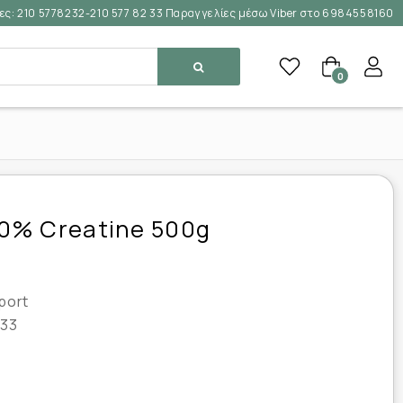
ες:
210 5778232-210 577 82 33 Παραγγελίες μέσω Viber στο 6984558160
0
0% Creatine 500g
port
33