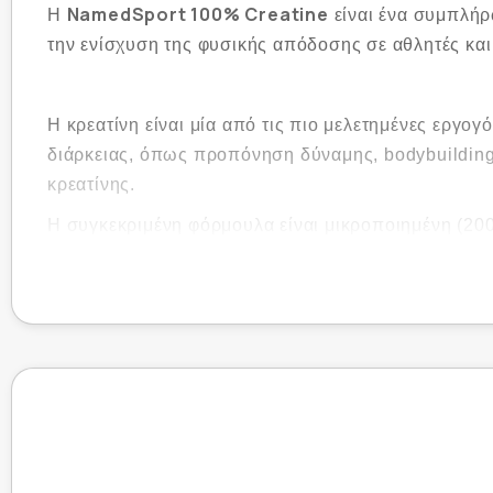
NamedSport 100% Creatine
Η
είναι ένα συμπλή
την ενίσχυση της φυσικής απόδοσης σε αθλητές και
Η κρεατίνη είναι μία από τις πιο μελετημένες εργο
διάρκειας, όπως προπόνηση δύναμης, bodybuilding,
κρεατίνης.
Η συγκεκριμένη φόρμουλα είναι μικροποιημένη (200
Είναι ιδανική για αθλητές που επιθυμούν αύξηση δ
χωρίς γλουτένη και χωρίς λακτ
Το προϊόν είναι
Ιδιότητες & Οφέλη:
Αυξάνει τη φυσική απόδοση σε δραστηριότητες υ
Συμβάλλει στην αύξηση της μυϊκής δύναμης και 
Βελτιώνει την αποκατάσταση μετά την προπόνησ