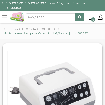
210 5778232-210 577 82 33 Παραγγελίες μέσω Viber στο
6984558160
0
Ιατρικά
ΠΡΟΙΟΝΤΑ ΑΠΟΘΕΡΑΠΕΙΑΣ
Mobiakcare Αντλία πρεσσοθεραπείας 4 εξόδων ψηφιακή 0806211