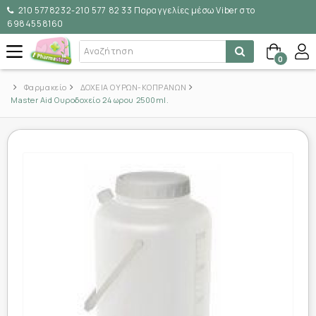
210 5778232-210 577 82 33 Παραγγελίες μέσω Viber στο
6984558160
0
Φαρμακείο
ΔΟΧΕΙΑ ΟΥΡΩΝ-ΚΟΠΡΑΝΩΝ
Master Aid Ουροδοχείο 24 ωρου 2500ml.