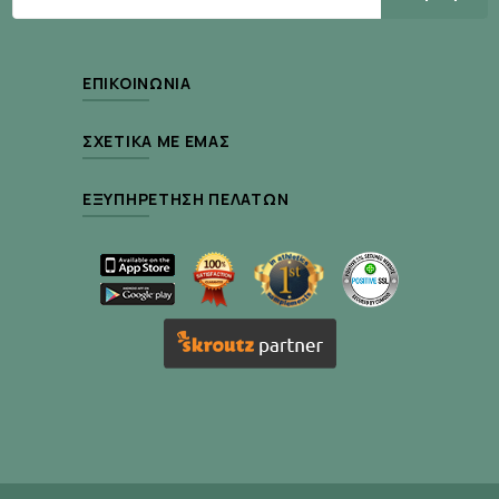
σχεδιασμένο για μεγαλύτερη άνεση.
αξιόπιστο
Είναι αποδεδειγμένα
στη μέτρηση της
γλυκόζης του αίματος, λόγω της μοναδικής
ΕΠΙΚΟΙΝΩΝΊΑ
μόνο
πατενταρισμένης τεχνολογίας κουλομετρίας, σε
5 δευτερόλεπτα
κατά μέσο όρο.
ΣΧΕΤΙΚΆ ΜΕ ΕΜΆΣ
ανώδυνη
Η μέτρηση είναι
λόγω της πολύ μικρής
ΕΞΥΠΗΡΈΤΗΣΗ ΠΕΛΑΤΏΝ
σταγόνας που χρειάζεται (0,3μl), ποσότητα ίση σε
μέγεθος με την κεφαλή καρφίτσας.
οι
Για ευκολότερη ανάγνωση των αποτελεσμάτων
ενδείξεις είναι μεγάλες
, η οθόνη είναι
φωτιζόμενη
, όπως και η υποδοχή της ταινίας, ενώ
μέτρησης σε
επιτρέπουν την πραγματοποίηση
εναλλακτικά σημεία του σώματος
, όπως το
αντιβράχιο, ο μηρός και η παλάμη, τα οποία είναι
λιγότερα ευαίσθητα στον πόνο από τα δάχτυλα.