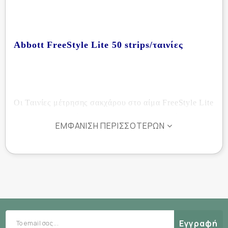
Abbott FreeStyle Lite 50 strips/ταινίες
Οι Ταινίες μέτρησης σακχάρου στο αίμα FreeStyle Lite
είναι συμβατές μόνο με το ολοκληρωμένο σύστημα
ΕΜΦΆΝΙΣΗ ΠΕΡΙΣΣΌΤΕΡΩΝ
παρακολούθησης Freestyle Lite, από την
εξειδικευμένη στο χώρο Abbott Diabetes Care.
μικρό σε μέγεθος
Το σύστημα είναι
για εύκολη
διακριτική μέτρηση μέρα – νύχτα
μεταφορά και
εύκολο και γρήγορο
σε οποιοδήποτε μέρος. Είναι
στη χρήση
, αφού δε χρειάζεται κωδικοποίηση,
παρέχει ακριβή αποτελέσματα και είναι εργονομικά
Εγγραφή