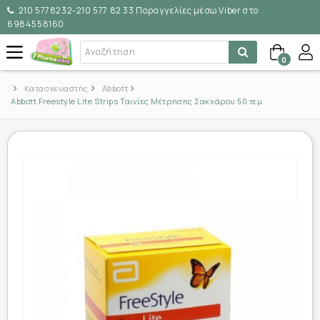
210 5778232-210 577 82 33 Παραγγελίες μέσω Viber στο
6984558160
0
Κατασκευαστής
Abbott
Abbott Freestyle Lite Strips Ταινίες Μέτρησης Σακχάρου 50 τεμ