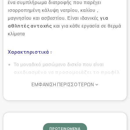
ένα συμπλήρωμα διατροφής που παρέχει
ισορροπημένη κάλυψη νατρίου, καλίου ,
για
μαγνησίου και ασβεστίου. Είναι ιδανικές
αθλητές αντοχής
και για κάθε εργασία σε θερμά
κλίματα
Χαρακτηριστικά :
Το μοναδικό μασώμενο δισκίο που είναι
σχεδιασμένο να προσομοιάζει το προφίλ
ηλεκτρολύτη που χάνεται στον ιδρώτα
:
ΕΜΦΆΝΙΣΗ ΠΕΡΙΣΣΌΤΕΡΩΝ
νάτριο, κάλιο, ασβέστιο και μαγνήσιο.
στη μείωση των
Τα Fastchews βοηθούν
μυϊκών σπασμών και της θερμικής
καταπόνησης,
ενισχύουν την αντοχή και
διατηρούν τα επίπεδα ηλεκτρολυτών.
ΠΡΟΤΕΙΝΟΜΕΝΑ