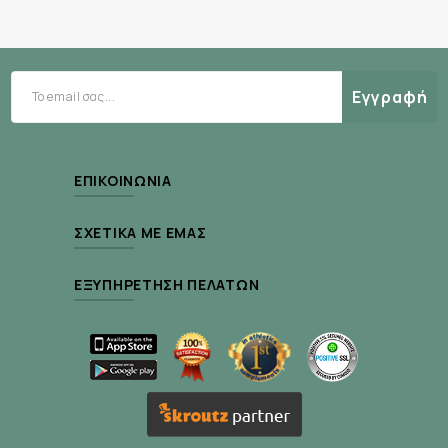
την επανενυδάτωση των ταξιδιών
το τένις και άλλα αθλήματα
το κάμπινγκ και τη πεζοπορία
Εγγραφή
Συστατικά
ανά 2 δισκία :
ΕΠΙΚΟΙΝΩΝΊΑ
100 mg νάτριο (ισοδυναμεί με 250mg αλάτι)
ΣΧΕΤΙΚΆ ΜΕ ΕΜΆΣ
30 mg κάλιο
ΕΞΥΠΗΡΈΤΗΣΗ ΠΕΛΑΤΏΝ
10 mg ασβέστιο
6 mg μαγνήσιο
Οδηγίες χρήσης :
2 δισκία ανά 15-30 λεπτά
κατά τη διάρκεια της δραστηριότητας.