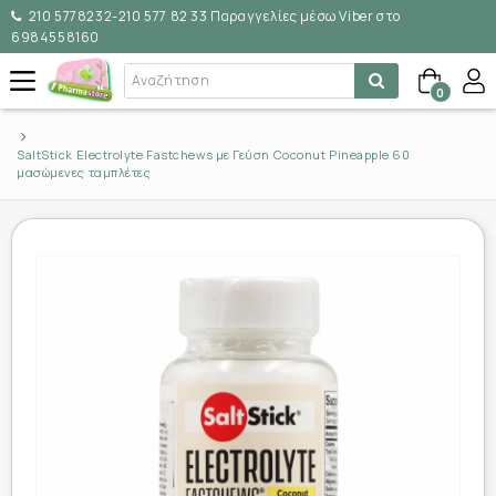
210 5778232-210 577 82 33 Παραγγελίες μέσω Viber στο
6984558160
0
SaltStick Electrolyte Fastchews με Γεύση Coconut Pineapple 60
μασώμενες ταμπλέτες