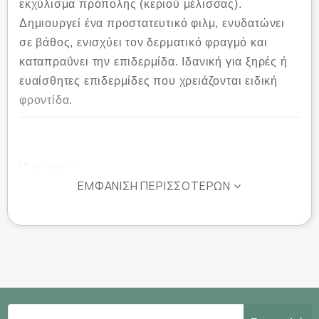
εκχύλισμα πρόπολης (κεριού μέλισσας).
Δημιουργεί ένα προστατευτικό φιλμ, ενυδατώνει
σε βάθος, ενισχύει τον δερματικό φραγμό και
καταπραΰνει την επιδερμίδα. Ιδανική για ξηρές ή
ευαίσθητες επιδερμίδες που χρειάζονται ειδική
φροντίδα.
Ιδιότητες:
ΕΜΦΆΝΙΣΗ ΠΕΡΙΣΣΌΤΕΡΩΝ
79 % Aloe Vera για έντονη ενυδάτωση και
ηρεμία
Εκχύλισμα πρόπολης με αντιοξειδωτική και
προστατευτική δράση
Ενισχύει την ανανέωση, καταπραΰνει
ερυθρότητα & ερεθισμούς