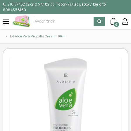
210 5778232-210 577 82 33 Παραγγελίες μέσω Viber στο
6984558160
0
LR Aloe Vera Propolis Cream 100ml