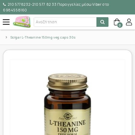
210 5778232-210 577 82 33 Παραγγελίες μέσω Viber στο
6984558160
0
Solgar L-Theanine 150mg veg.caps 30s