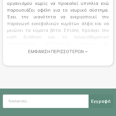
οργανισμού χωρίς να προκαλεί υπνηλία ενώ
παρουσιάζει οφέλη για το νευρικό σύστημα.
Έχει την ικανότητα να ενεργοποιεί την
παραγωγή εγκεφαλικών κυμάτων άλφα και να
μειώνει τα κύματα βήτα. Επίσης προάγει την
καλή διάθεση και τη συναισθηματική
σταθερότητα. Εξαιρετικά χρήσιμη σε
περιπτώσεις άγχους, στρες, ανησυχίας και
ΕΜΦΆΝΙΣΗ ΠΕΡΙΣΣΌΤΕΡΩΝ
ευερεθιστότητας.
Σε φυτοκάψουλες. Λαμβάνετε 1 φυτοκάψουλα 1-
2 φορές ημερησίως ανάμεσα στα γεύματα.
Κατάλληλο για vegans.
Εγγραφή