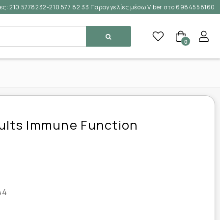
ες:
210 5778232-210 577 82 33 Παραγγελίες μέσω Viber στο 6984558160
0
ults Immune Function
44