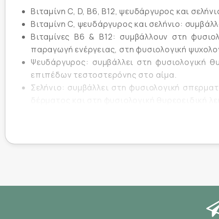
Βιταμίνη C, D, Β6, Β12, ψευδάργυρος και σελή
Βιταμίνη C, ψευδάργυρος και σελήνιο: συμβά
Βιταμίνες Β6 & Β12: συμβάλλουν στη φυσιο
παραγωγή ενέργειας, στη φυσιολογική ψυχολογ
Ψευδάργυρος: συμβάλλει στη φυσιολογική θυ
επιπέδων τεστοστερόνης στο αίμα.
Σελήνιο: συμβάλλει στη φυσιολογική σπερμα
δέρματος και στη φυσιολογική θυρεοειδική λε
Βιταμίνη C: συμβάλλει στο φυσιολογικό σχημ
του δέρματος και των αιμοφόρων αγγείων.
Βιταμίνη D: συμβάλλει στην απορρόφηση/χρη
και στη φυσιολογική λειτουργία των μυών.
Τα παραπάνω αποτελούν επίσημους ισχυρισμούς
Τρόπος χρήσης :