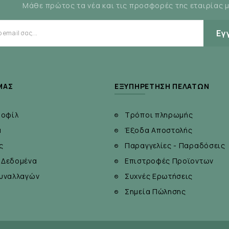
Μάθε πρώτος τα νέα και τις προσφορές της εταιρίας 
Εγ
ση.
ΜΆΣ
ΕΞΥΠΗΡΈΤΗΣΗ ΠΕΛΑΤΏΝ
τω των 25 βαθμών Κελσίου.
ροφίλ
Τρόποι πληρωμής
α
Έξοδα Αποστολής
ς
Παραγγελίες - Παραδόσεις
 Δεδομένα
Επιστροφές Προϊοντων
υναλλαγών
Συχνές Ερωτήσεις
Σημεία Πώλησης
νωστοποίησης στον ΕΟΦ δεν επέχει θέση άδειας κυκλ