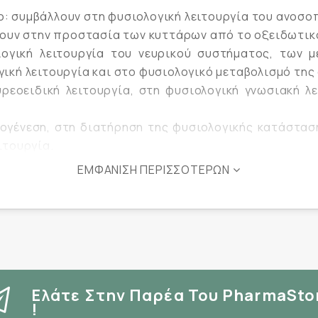
νιο: συμβάλλουν στη φυσιολογική λειτουργία του ανοσ
λλουν στην προστασία των κυττάρων από το οξειδωτικ
λογική λειτουργία του νευρικού συστήματος, των
ική λειτουργία και στο φυσιολογικό μεταβολισμό της
ρεοειδική λειτουργία, στη φυσιολογική γνωσιακή λ
τογένεση, στη διατήρηση της φυσιολογικής κατάστασ
ιτουργία.
ατισμό κολλαγόνου για τη φυσιολογική λειτουργία τω
ΕΜΦΆΝΙΣΗ ΠΕΡΙΣΣΌΤΕΡΩΝ
σιμοποίηση του ασβεστίου και του φωσφόρου, στη φυ
 υγείας από την Eυρωπαϊκή Αρχή Ασφάλειας Τροφίμω
Ελάτε Στην Παρέα Του PharmaSto
!