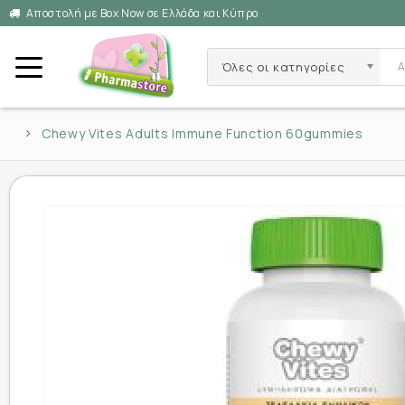
Αποστολή με Box Now σε Ελλάδα και Κύπρο
Όλες οι κατηγορίες
Chewy Vites Adults Immune Function 60gummies