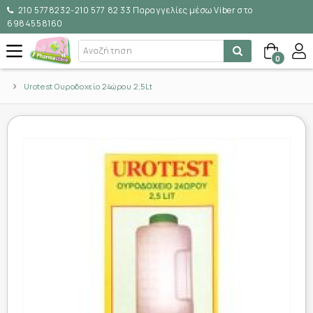
210 5778232-210 577 82 33 Παραγγελίες μέσω Viber στο
6984558160
0
Urotest Ουροδοχείο 24ώρου 2,5Lt