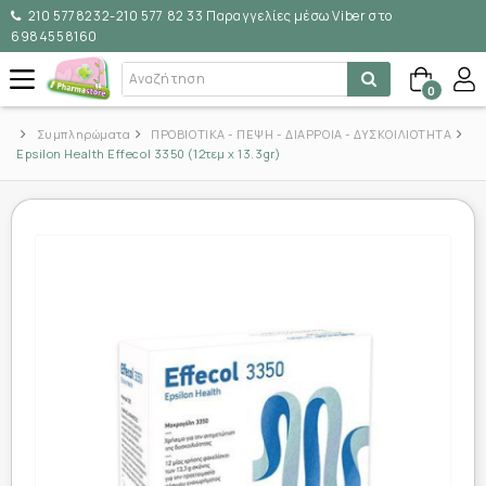
210 5778232-210 577 82 33 Παραγγελίες μέσω Viber στο
6984558160
0
Συμπληρώματα
ΠΡΟΒΙΟΤΙΚΑ - ΠΕΨΗ - ΔΙΑΡΡΟΙΑ - ΔΥΣΚΟΙΛΙΟΤΗΤΑ
Epsilon Health Effecol 3350 (12τεμ x 13.3gr)