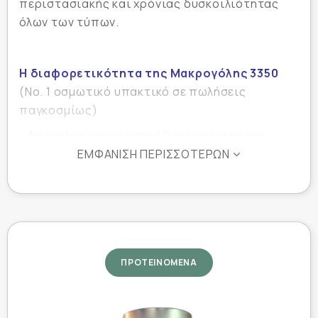
περιστασιακής και χρόνιας δυσκοιλιότητας
όλων των τύπων.
Η διαφορετικότητα της Μακρογόλης 3350
(Νο. 1 οσμωτικό υπακτικό σε πωλήσεις
παγκοσμίως)
- Αποτελεσματικότητα (Ομαλοποίηση της
κινητικότητας του εντέρου)
ΕΜΦΆΝΙΣΗ ΠΕΡΙΣΣΌΤΕΡΩΝ
- Ασφάλεια (Ισο-οσμωτική δράση, δεν
μεταβολίζεται από την εντερική μικροχλωρίδα,
μικρότερος κίνδυνος μετεωρισμού &
δυσφορίας, δεν μεταβάλλει τη μορφολογία &
λειτουργία του εντέρου)
ΠΡΟΤΕΙΝΟΜΕΝΑ
Ιδανικό υπακτικό για μακροχρόνια χρήση