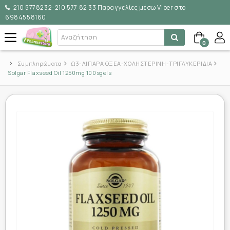
210 5778232-210 577 82 33 Παραγγελίες μέσω Viber στο
6984558160
0
Συμπληρώματα
Ω3-ΛΙΠΑΡΑ ΟΞΕΑ-ΧΟΛΗΣΤΕΡΙΝΗ-ΤΡΙΓΛΥΚΕΡΙΔΙΑ
Solgar Flaxseed Oil 1250mg 100sgels