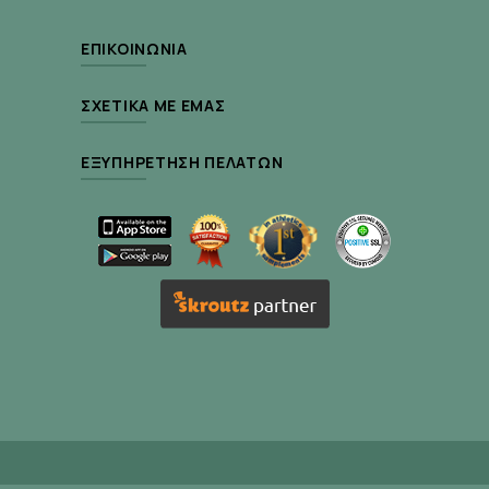
Προάγει την καλή υγεία του καρδιαγγειακού
ΕΠΙΚΟΙΝΩΝΊΑ
συστήματος
Συμβάλλει στην ορμονική ισορροπία του
ΣΧΕΤΙΚΆ ΜΕ ΕΜΆΣ
οργανισμού
Συντελεί στην πρόληψη των ημικρανιών και
ΕΞΥΠΗΡΈΤΗΣΗ ΠΕΛΑΤΏΝ
των φλεγμονών
Βοηθά στη ρύθμιση των πεπτικών ενζύμων
Είναι ιδανικό για:
Άτομα που επιθυμούν να θωρακίσουν το
καρδιαγγειακό τους σύστημα
Οδηγίες Χρήσης:
Λαμβάνεται ως συμπλήρωμα διατροφής για