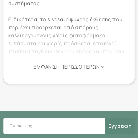
συστήματος.
Ειδικότερα, το λινέλαιο ψυχρής έκθεσης που
περιέχει προέρχεται από σπόρους
καλλιεργημένους χωρίς φυτοφάρμακα,
λιπάσματα και χωρίς πρόσθετα. Αποτελεί
πλούσια πηγή λινολενικού οξέως και περιέχει
ωμέγα -6 λιπαρά οξέα (λινολεϊκό οξύ) και
ΕΜΦΆΝΙΣΗ ΠΕΡΙΣΣΌΤΕΡΩΝ
ωμέγα-9 (ολεϊκό οξύ). Eπιπλέον, συντελεί στην
προστασία του καρδιαγγειακού συστήματος,
είναι αποτελεσματικό για την ορμονική
ισορροπία, συμβάλλει στην πρόληψη των
ημικρανιών και των φλεγμονών ενώ παράλληλα,
βοηθά στη ρύθμιση των πεπτικών ενζύμων.
Πιο συγκεκριμένα, το Flaxseed Oil της
Εγγραφή
SOLGAR: