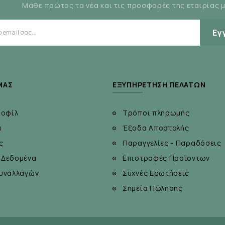
Μάθε πρώτος τα νέα και τις προσφορές της εταιρίας 
 με φαγητό ή σύμφωνα με τις οδηγίες του γιατρού σας.
Εγ
ταμίνη D3, ιχνοστοιχεία και αντιοξειδωτικά.
ΜΆΣ
ΕΞΥΠΗΡΈΤΗΣΗ ΠΕΛΑΤΏΝ
ροφίλ
Τρόποι πληρωμής
α
Έξοδα Αποστολής
ς
Παραγγελίες - Παραδόσεις
 Δεδομένα
Επιστροφές Προϊοντων
υναλλαγών
Συχνές Ερωτήσεις
Σημεία Πώλησης