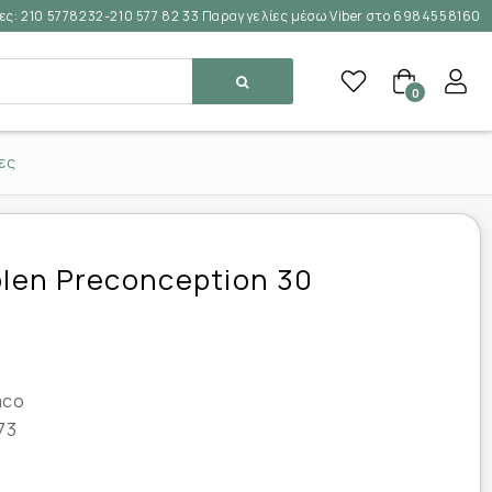
ες:
210 5778232-210 577 82 33 Παραγγελίες μέσω Viber στο 6984558160
0
ες
olen Preconception 30
aco
73