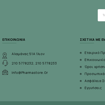
1 κάψουλα ημερησίως
Λαμβάνετε
, κατά προτίμηση
Συστατικά:
Φολικό οξύ (ως φολινικό ασβέστιο), βιταμίνη Β12, βι
ΕΠΙΚΟΙΝΩΝΊΑ
ΣΧΕΤΙΚΆ ΜΕ Ε
Χωρίς γλουτένη.
Εταιρικό Π
Αλαμάνας 51Α Ίλιον
Επικοινωνί
210 5778232, 210 5778233
Όροι χρήση
Info@pharmastore.gr
Προσωπικά
Ασφάλεια Σ
Εγγυήσεις