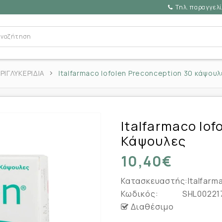
Τηλ. παραγγελί
ΙΓΛΥΚΕΡΙΔΙΑ
Italfarmaco Iofolen Preconception 30 κάψουλ
Italfarmaco Iof
Κάψουλες
10,40€
Κατασκευαστής:
Italfarm
Κωδικός:
SHL00221
Διαθέσιμο