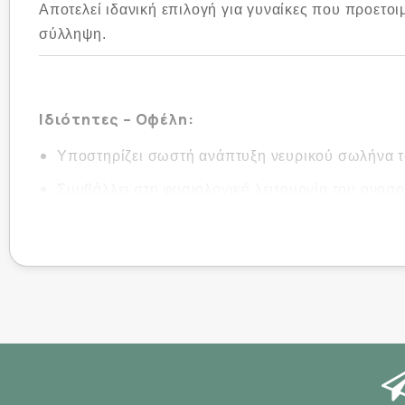
Αποτελεί ιδανική επιλογή για γυναίκες που προετ
σύλληψη.
Ιδιότητες – Οφέλη:
Υποστηρίζει σωστή ανάπτυξη νευρικού σωλήνα 
Συμβάλλει στη φυσιολογική λειτουργία του ανοσο
Προάγει τη γυναικεία γονιμότητα και ορμονική ι
Παρέχει υψηλής βιοδιαθεσιμότητας φολικό οξύ
Ενισχύει την κυτταρική προστασία από το οξειδω
Τρόπος Χρήσης: