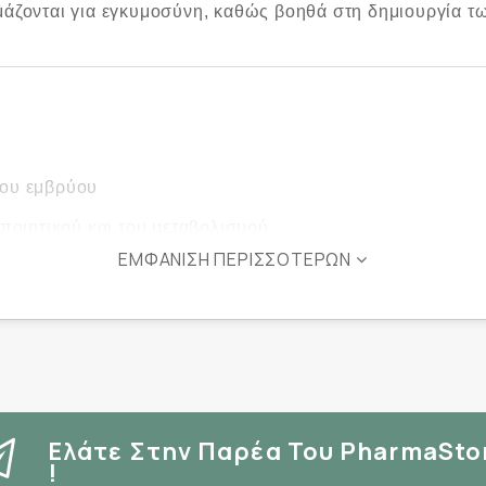
οιμάζονται για εγκυμοσύνη, καθώς βοηθά στη δημιουργία 
του εμβρύου
ποιητικού και του μεταβολισμού
ΕΜΦΆΝΙΣΗ ΠΕΡΙΣΣΌΤΕΡΩΝ
σορροπία
τικό στρες
Ελάτε Στην Παρέα Του PharmaSto
!