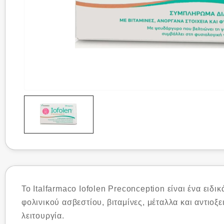
Το Italfarmaco Iofolen Preconception είναι ένα ει
φολινικού ασβεστίου, βιταμίνες, μέταλλα και αντιοξ
λειτουργία.