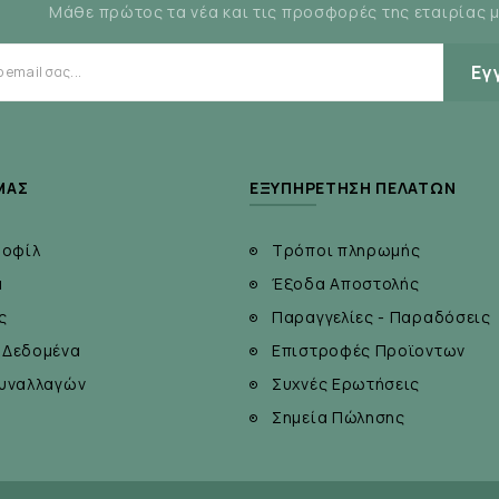
Μάθε πρώτος τα νέα και τις προσφορές της εταιρίας 
πτωμάτων όπως η καταρροή και το φτέρνισμα
άση
Εγ
η της ισταμίνης
ΜΆΣ
ΕΞΥΠΗΡΈΤΗΣΗ ΠΕΛΑΤΏΝ
ροφίλ
Τρόποι πληρωμής
α
Έξοδα Αποστολής
ς
Παραγγελίες - Παραδόσεις
 Δεδομένα
Επιστροφές Προϊοντων
υναλλαγών
Συχνές Ερωτήσεις
Σημεία Πώλησης