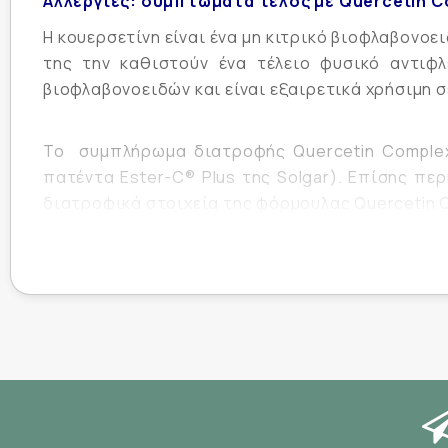
Αλλεργίες: συμπτώματα τέλος με Quercetin C
Η κουερσετίνη είναι ένα μη κιτρικό βιοφλαβονοε
της την καθιστούν ένα τέλειο φυσικό αντιφ
βιοφλαβονοειδών και είναι εξαιρετικά χρήσιμη 
Το συμπλήρωμα διατροφής Quercetin Complex 
πατέντα Ester-C® Plus της Solgar). Επίσης πε
διατροφικά στοιχεία της φόρμουλας Quercetin C
Το συμπλήρωμα διατροφής Quercetin Complex ε
όπως η καταρροή και το φτέρνισμα από αλλεργι
στην αναστολή της παραγωγής ισταμίνης και ότι
Το Quercetin Complex της Solgar λαμβάνεται 
προτίμηση με τα γεύματα.
Κυκλοφορεί σε συσκευασίες των 50 και 100 φυτ