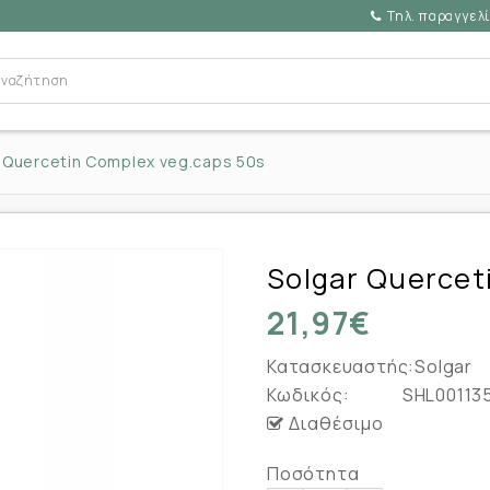
Τηλ. παραγγελί
 Quercetin Complex veg.caps 50s
Solgar Quercet
21,97€
Κατασκευαστής:
Solgar
Κωδικός:
SHL00113
Διαθέσιμο
Ποσότητα