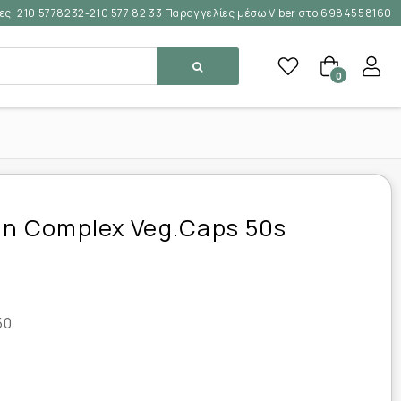
ες:
210 5778232-210 577 82 33 Παραγγελίες μέσω Viber στο 6984558160
0
in Complex Veg.caps 50s
50