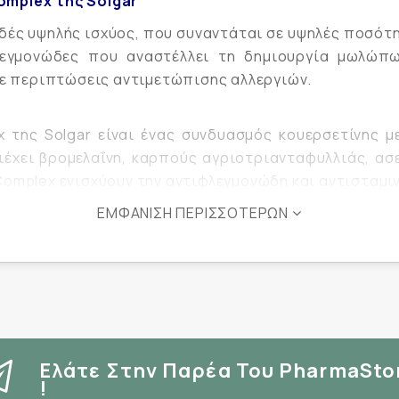
omplex της Solgar
ιδές υψηλής ισχύος, που συναντάται σε υψηλές ποσότη
λεγμονώδες που αναστέλλει τη δημιουργία μωλώπω
σε περιπτώσεις αντιμετώπισης αλλεργιών.
της Solgar είναι ένας συνδυασμός κουερσετίνης μ
ριέχει βρομελαΐνη, καρπούς αγριοτριανταφυλλιάς, ασ
omplex ενισχύουν την αντιφλεγμονώδη και αντισταμιν
ίναι ιδιαίτερα χρήσιμο σε περιπτώσεις αλλεργιών,
ΕΜΦΆΝΙΣΗ ΠΕΡΙΣΣΌΤΕΡΩΝ
κή ρινίτιδα. Επίσης τελευταίες επιστημονικές μελέτ
 παρέχει πανίσχυρη αντιοξειδωτική δράση.
ως συμπλήρωμα διατροφής με φυτικά εκχυλίσματα γι
οκάψουλων.
Ελάτε Στην Παρέα Του PharmaSto
!