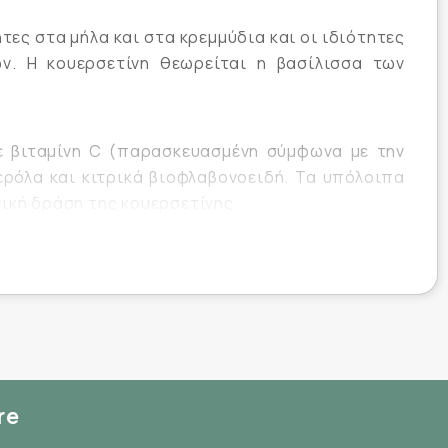
τες στα μήλα και στα κρεμμύδια και οι ιδιότητες
ν. Η κουερσετίνη θεωρείται η βασίλισσα των
ε βιταμίνη C (παρασκευασμένη σύμφωνα με την
ερόλα και κιτρικά βιοφλαβονοειδή. Τα υπόλοιπα
ική δράση της κουερσετίνης.
 αφού συμβάλει στην αντιμετώπιση συμπτωμάτων
ες έχουν αποδείξει ότι η κουερσετίνη συμβάλει
α ενήλικες, 1-2 φυτοκάψουλες ημερησίως, κατά
re