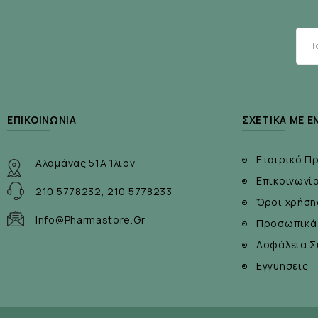
Το Quercetin Complex της Solgar :
• Συμβάλει στην αντιμετώπιση αλλεργικών συμ
• Παρέχει αντιφλεγμονώδη και αντισταμινική δρ
• Αναστέλλει την παραγωγή και την απελευθέρωσ
• Αναστέλλει τη δημιουργία μωλώπων
• Παρέχει πανίσχυρη αντιοξειδωτική δράση
ΕΠΙΚΟΙΝΩΝΊΑ
ΣΧΕΤΙΚΆ ΜΕ Ε
Εταιρικό Π
Αλαμάνας 51Α Ίλιον
Επικοινωνί
210 5778232, 210 5778233
Όροι χρήση
Info@pharmastore.gr
Προσωπικά
Ασφάλεια Σ
Εγγυήσεις