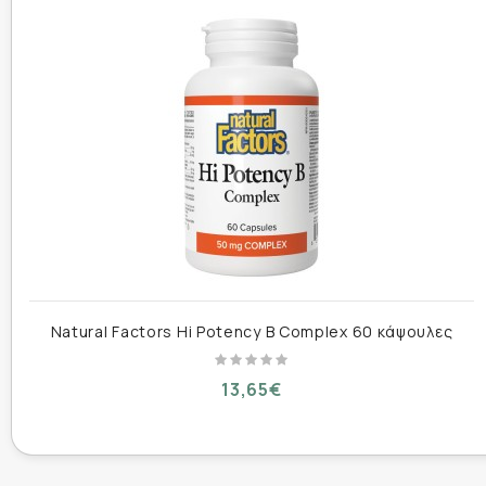
Τρόπος χρήσης :
1 μαλακή κάψουλα ημερησίως με το φαγητό.
Συσκευασία :
30 μαλακές κάψουλες
Natural Factors Hi Potency B Complex 60 κάψουλες
13,65€