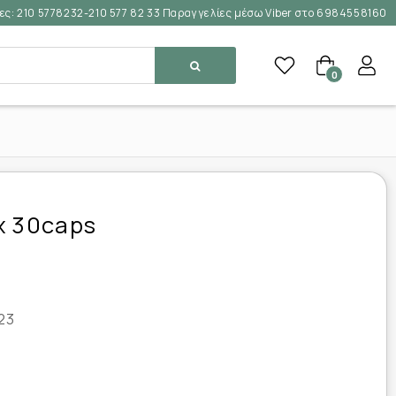
ες:
210 5778232-210 577 82 33 Παραγγελίες μέσω Viber στο 6984558160
0
x 30caps
23