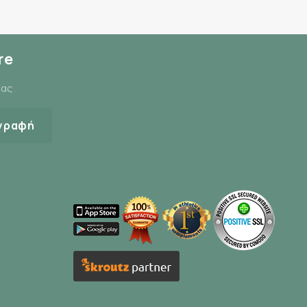
re
μας
γραφή