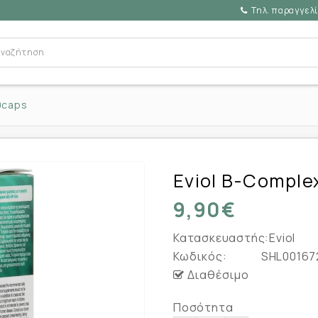
Τηλ. παραγγελί
0caps
Eviol B-Comple
9,90€
Κατασκευαστής:
Eviol
Κωδικός:
SHL00167
Διαθέσιμο
Ποσότητα