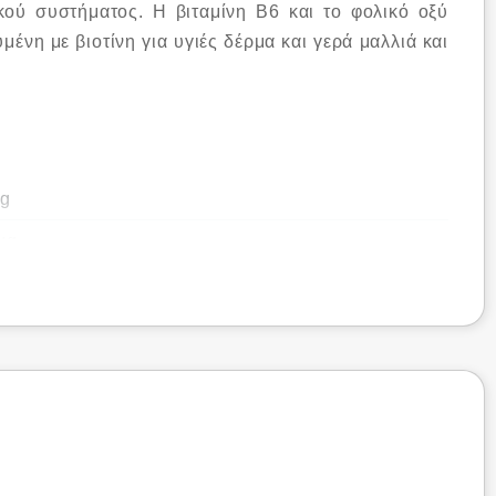
κού συστήματος. Η βιταμίνη Β6 και το φολικό οξύ
μένη με βιοτίνη για υγιές δέρμα και γερά μαλλιά και
mg
μg
mg
mg
mg
mg
μg
μg