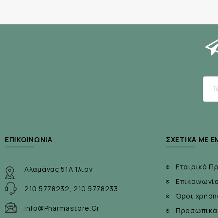
ΕΠΙΚΟΙΝΩΝΊΑ
ΣΧΕΤΙΚΆ ΜΕ Ε
Εταιρικό Π
Αλαμάνας 51Α Ίλιον
Επικοινωνί
210 5778232, 210 5778233
Όροι χρήση
Info@pharmastore.gr
Προσωπικά