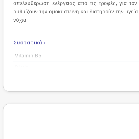
απελευθέρωση ενέργειας από τις τροφές, για τον
ρυθμίζουν την ομοκυστεϊνη και διατηρούν την υγεία 
νύχια.
Συστατικά :
Vitamin B5
Biotin
Vitamin B1
Vitamin B2
Vitamin B3
Vitamin B6
Vitamin B12
Folic acid