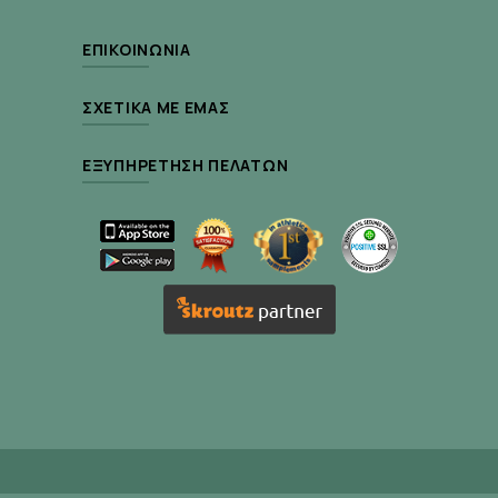
επέχει θέση άδειας κυκλοφορίας του ΕΟΦ
ΕΠΙΚΟΙΝΩΝΊΑ
ΣΧΕΤΙΚΆ ΜΕ ΕΜΆΣ
Συστατικά :
ΕΞΥΠΗΡΈΤΗΣΗ ΠΕΛΑΤΏΝ
L-Lysine
500mg
(hydrochloride)
Χρήση :
Ενήλικες και παιδιά άνω των 16 ετών, 1-2
ταμπλέτες ημερησίως με άδειο στομάχι. Μπορεί ν’
αυξηθεί σε 3 ταμπλέτες αν απαιτείται.
60 ταμπλέτες, σε πλαστικό φιαλίδιο.