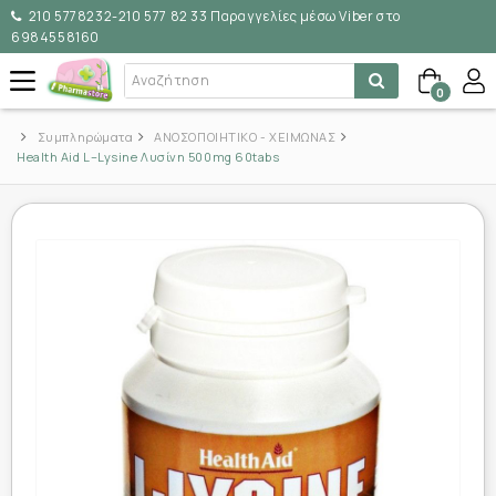
210 5778232-210 577 82 33 Παραγγελίες μέσω Viber στο
6984558160
0
Συμπληρώματα
ΑΝΟΣΟΠΟΙΗΤΙΚΟ - ΧΕΙΜΩΝΑΣ
Health Aid L–Lysine Λυσίνη 500mg 60tabs