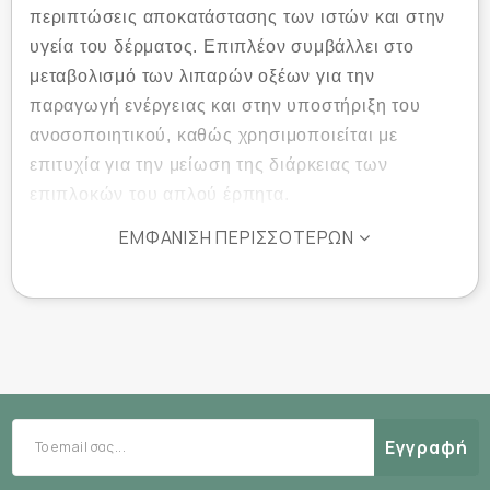
περιπτώσεις αποκατάστασης των ιστών και στην
υγεία του δέρματος. Επιπλέον συμβάλλει στο
μεταβολισμό των λιπαρών οξέων για την
παραγωγή ενέργειας και στην υποστήριξη του
ανοσοποιητικού, καθώς χρησιμοποιείται με
επιτυχία για την μείωση της διάρκειας των
επιπλοκών του απλού έρπητα.
ΕΜΦΆΝΙΣΗ ΠΕΡΙΣΣΌΤΕΡΩΝ
L-Lysine 500mg
HealthAid
Η
της
είναι στην
(hydrochloride)
υδροχλωρική της μορφή
για
καλύτερη απορρόφηση και αξιοποίηση από τον
οργανισμό.
Αρ. Γνωστ.ΕΟΦ: 31069/28-03-18
Εγγραφή
Ο αριθμός γνωστοποίησης στον ΕΟΦ δεν