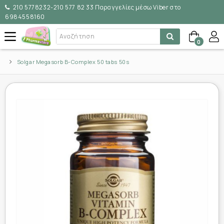
210 5778232-210 577 82 33 Παραγγελίες μέσω Viber στο
6984558160
0
Solgar Megasorb B-Complex 50 tabs 50s