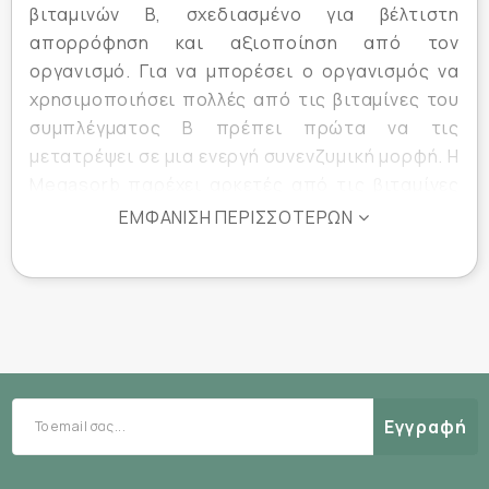
βιταμινών Β, σχεδιασμένο για βέλτιστη
απορρόφηση και αξιοποίηση από τον
οργανισμό. Για να μπορέσει ο οργανισμός να
χρησιμοποιήσει πολλές από τις βιταμίνες του
συμπλέγματος Β πρέπει πρώτα να τις
μετατρέψει σε μια ενεργή συνενζυμική μορφή. Η
Megasorb παρέχει αρκετές από τις βιταμίνες
του συμπλέγματος Β σε συνενζυμική μορφή.
ΕΜΦΆΝΙΣΗ ΠΕΡΙΣΣΌΤΕΡΩΝ
Σε ταμπλέτες. Λαμβάνετε 1 ταμπλέτα
ημερησίως, κατά προτίμηση με τα γεύματα.
Κατάλληλο για vegans.
Εγγραφή