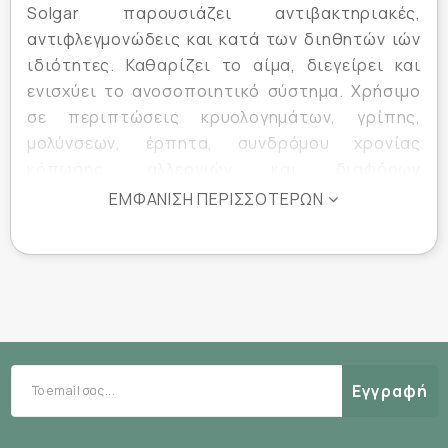
Solgar παρουσιάζει αντιβακτηριακές,
αντιφλεγμονώδεις και κατά των διηθητών ιών
ιδιότητες. Καθαρίζει το αίμα, διεγείρει και
ενισχύει το ανοσοποιητικό σύστημα. Χρήσιμο
σε περιπτώσεις κρυολογημάτων, γρίπης,
μολύνσεων, έρπητα, συνδρόμου χρονίας
κόπωσης, αλλεργιών και διαφόρων
προβλημάτων του δέρματος.
ΕΜΦΆΝΙΣΗ ΠΕΡΙΣΣΌΤΕΡΩΝ
Έχει αναφερθεί ότι σε περιπτώσεις που η
Echinacea χρησιμοποιείται μακροχρόνια και σε
υψηλές δόσεις, για να ενδυναμώσει το
ανοσοποιητικό, μπορεί να καταστεί λιγότερο
αποτελεσματική με το χρόνο. Προτείνονται
μικρά διαλείμματα ή εναλλαγή του βοτάνου με
άλλα παρεμφερή βότανα αν η χρήση του είναι
Εγγραφή
απαραίτητη για μακρό χρονικό διάστημα.