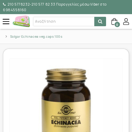
210 5778232-210 577 82 33 Παραγγελίες μέσω Viber στο
6984558160
0
Solgar Echinacea veg.caps 100s