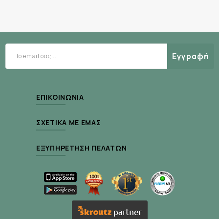
Συστατικά (τα πιο βασικά):
Νάτριο
Εγγραφή
Κάλιο
Ασβέστιο
ΕΠΙΚΟΙΝΩΝΊΑ
Μαγνήσιο
Φρουτώδη γεύση Mixed Berry
ΣΧΕΤΙΚΆ ΜΕ ΕΜΆΣ
ΕΞΥΠΗΡΈΤΗΣΗ ΠΕΛΑΤΏΝ
Θρεπτικές Πληροφορίες (ανά δόση: 2
ταμπλέτες):
Θερμίδες: ~10 kcal