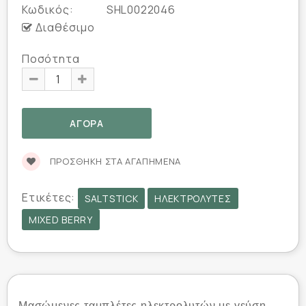
Κωδικός:
SHL0022046
Διαθέσιμο
Ποσότητα
ΠΡΟΣΘΉΚΗ ΣΤΑ ΑΓΑΠΗΜΈΝΑ
Ετικέτες:
SALTSTICK
ΗΛΕΚΤΡΟΛΎΤΕΣ
MIXED BERRY
Μασώμενες ταμπλέτες ηλεκτρολυτών με γεύση