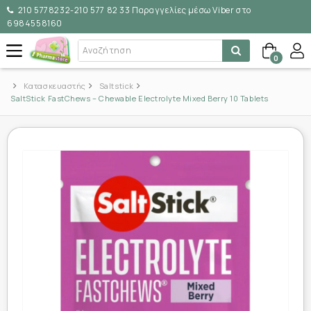
210 5778232-210 577 82 33 Παραγγελίες μέσω Viber στο
6984558160
0
Κατασκευαστής
Saltstick
SaltStick FastChews – Chewable Electrolyte Mixed Berry 10 Tablets