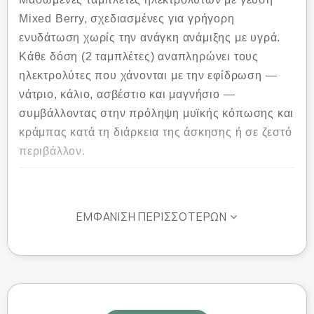
Mixed Berry, σχεδιασμένες για γρήγορη
ενυδάτωση χωρίς την ανάγκη ανάμιξης με υγρά.
Κάθε δόση (2 ταμπλέτες) αναπληρώνει τους
ηλεκτρολύτες που χάνονται με την εφίδρωση —
νάτριο, κάλιο, ασβέστιο και μαγνήσιο —
συμβάλλοντας στην πρόληψη μυϊκής κόπωσης και
κράμπας κατά τη διάρκεια της άσκησης ή σε ζεστό
περιβάλλον.
ΕΜΦΆΝΙΣΗ ΠΕΡΙΣΣΌΤΕΡΩΝ
Ιδιότητες / Οφέλη:
Ταχύ ξεκίνημα δράσης — μασώντας, χωρίς να
χρειάζεται νερό ή διαλύματα
Ισορροπημένη υποστήριξη ενυδάτωσης, με τις