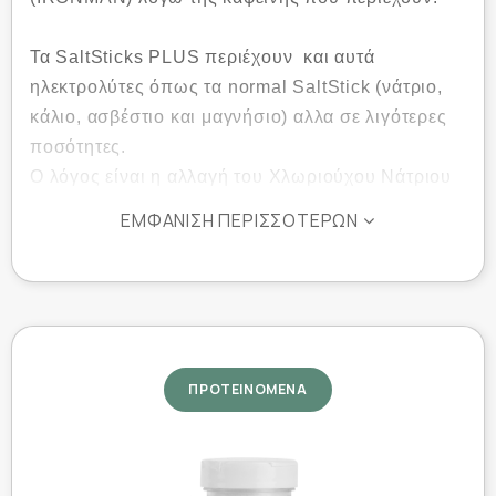
Τα SaltSticks PLUS περιέχουν και αυτά
ηλεκτρολύτες όπως τα normal SaltStick (νάτριο,
κάλιο, ασβέστιο και μαγνήσιο) αλλα σε λιγότερες
ποσότητες.
Ο λόγος είναι η αλλαγή του Χλωριούχου Νάτριου
(επιτραπέζιο αλάτι) σε Κιτρικό Νάτριο που είναι
ΕΜΦΆΝΙΣΗ ΠΕΡΙΣΣΌΤΕΡΩΝ
πιο γρήγορο να μεταβολιστει από τον οργανισμό
και λιγότερο αλμυρό.
Επίσης κάθε κάψουλα περιέχει 30mg καφείνη που
προσφέρει extra ενέργεια για περισσότερη
αγωνιστική δράση.
ΠΡΟΤΕΙΝΟΜΕΝΑ
Το ατού των SALTSTICKS είναι οτι λαμβάνεις
όλους τους απαραίτητους ηλεκτρολύτες που
χρειάζεται το σώμα σου, και πίνεις όσο νερό σου