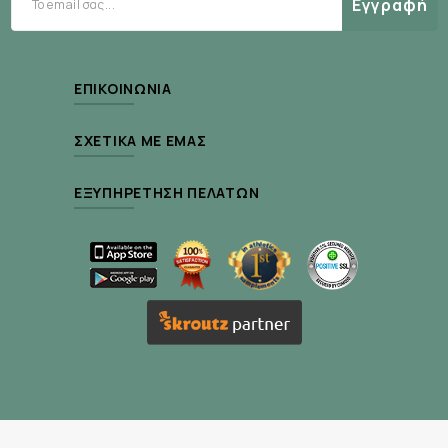
Εγγραφή
Προτεινόμενη Χρήση :
Ως συμπλήρωμα
διατροφής, πάρτε μία (1) κάψουλα μαζί με νερό
ΕΠΙΚΟΙΝΩΝΊΑ
ανά 20-60 λεπτά, κατά την διάρκεια φυσικής
δραστηριότητας, και μέχρι δεκαπέντε (15)
ΣΧΕΤΙΚΆ ΜΕ ΕΜΆΣ
κάψουλες ημερησίως.
ΕΞΥΠΗΡΈΤΗΣΗ ΠΕΛΑΤΏΝ
Σχεδιασμένες για ποδηλάτες, δρομείς και
τριαθλητές, χρησιμοποιούνται από επαγγελματίες
αθλητές όπως οι Chris McCormack, Norman
Stadler, Craig Alexander, και πολλοί άλλοι.
* Σύνθεση ηλεκτρολυτών που βοηθά στη χώνεψη
και την απορρόφηση
* καφεινη για extra ενέργεια για περισσότερη
αγωνιστική δράση.