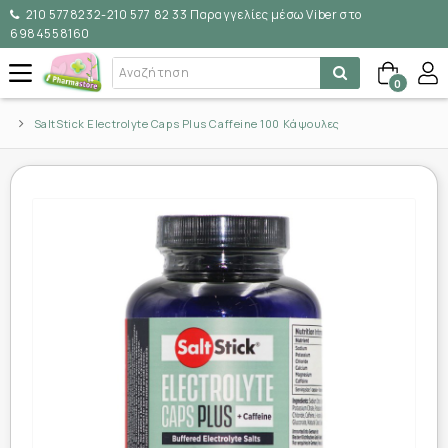
210 5778232-210 577 82 33 Παραγγελίες μέσω Viber στο
6984558160
0
SaltStick Electrolyte Caps Plus Caffeine 100 Κάψουλες