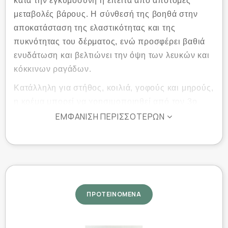
κατά την εγκυμοσύνη ή έπειτα από απότομες
μεταβολές βάρους. Η σύνθεσή της βοηθά στην
αποκατάσταση της ελαστικότητας και της
πυκνότητας του δέρματος, ενώ προσφέρει βαθιά
ενυδάτωση και βελτιώνει την όψη των λευκών και
κόκκινων ραγάδων.
Κατάλληλη για στήθος, κοιλιά, γοφούς και μηρούς,
η κρέμα μπορεί να χρησιμοποιηθεί από τον 3ο
μήνα της εγκυμοσύνης και καθ’ όλη τη διάρκεια
ΕΜΦΆΝΙΣΗ ΠΕΡΙΣΣΌΤΕΡΩΝ
του θηλασμού.
Ιδιότητες
Μειώνει ορατά την εμφάνιση ραγάδων (λευκές
& κόκκινες).
ΠΡΟΤΕΙΝΟΜΕΝΑ
Βελτιώνει την υφή, την ελαστικότητα και την
πυκνότητα του δέρματος.