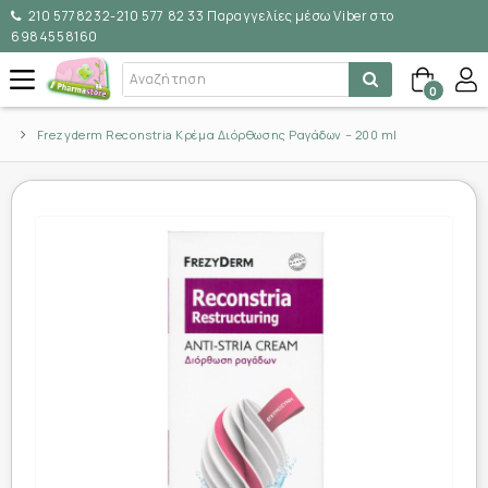
210 5778232-210 577 82 33 Παραγγελίες μέσω Viber στο
6984558160
0
Frezyderm Reconstria Κρέμα Διόρθωσης Ραγάδων – 200 ml