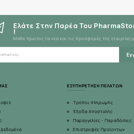
Ελάτε Στην Παρέα Του PharmaSto
!
Μάθε πρώτος τα νέα και τις προσφορές της εταιρίας 
Εγ
ΜΆΣ
ΕΞΥΠΗΡΈΤΗΣΗ ΠΕΛΑΤΏΝ
ροφίλ
Τρόποι πληρωμής
α
Έξοδα Αποστολής
ς
Παραγγελίες - Παραδόσεις
 Δεδομένα
Επιστροφές Προϊοντων