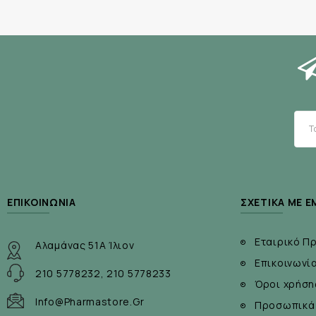
1 σωληνάριο εξαγωγής με ρυθμιστικό διάλυμα
1 φύλλο οδηγιών χρήσης
ΕΠΙΚΟΙΝΩΝΊΑ
ΣΧΕΤΙΚΆ ΜΕ Ε
Εταιρικό Π
Αλαμάνας 51Α Ίλιον
Επικοινωνί
210 5778232, 210 5778233
Όροι χρήση
Info@pharmastore.gr
Προσωπικά