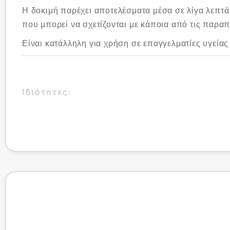
Η δοκιμή παρέχει αποτελέσματα μέσα σε λίγα λεπτ
που μπορεί να σχετίζονται με κάποια από τις παρα
Είναι κατάλληλη για χρήση σε επαγγελματίες υγείας
Ιδιότητες:
Ταυτόχρονη ανίχνευση έξι παθογόνων παραγόντω
Γρήγορα αποτελέσματα εντός 15-20 λεπτών
Απλή διαδικασία με ρινικό στυλεό
Περιλαμβάνει όλα τα απαραίτητα για τη δοκιμή σ
Κατάλληλο για χρήση σε εργαστηριακό ή επαγγελ
Υψηλή ευαισθησία και ειδικότητα