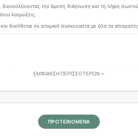
ά, διευκολύνοντας την άμεση διάγνωση και τη λήψη σωσ
πάνω λοιμώξεις.
 και διατίθεται σε ατομική συσκευασία με όλα τα απαραίτη
ν: Influenza A, Influenza B, COVID-19, RSV, ADV, HMP
ΕΜΦΆΝΙΣΗ ΠΕΡΙΣΣΌΤΕΡΩΝ
ε μία συσκευασία
ματικό περιβάλλον
ΠΡΟΤΕΙΝΟΜΕΝΑ