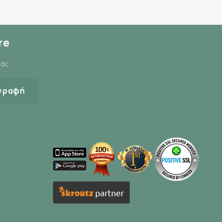
re
μας
γραφή