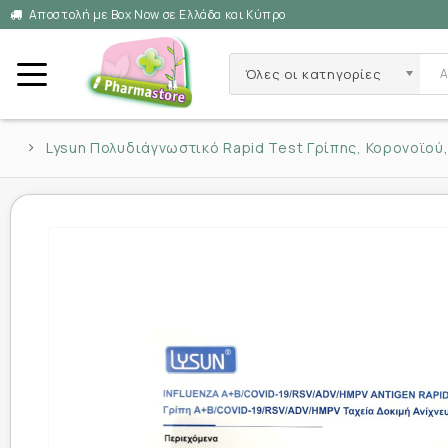
Αποστολή με Box Now σε Ελλάδα και Κύπρο
Όλες οι κατηγορίες
Lysun Πολυδιάγνωστικό Rapid Test Γρίπης, Κορονοϊού,