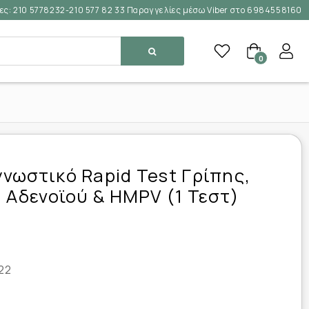
ες:
210 5778232-210 577 82 33 Παραγγελίες μέσω Viber στο 6984558160
0
νωστικό Rapid Test Γρίπης,
, Αδενοϊού & HMPV (1 Τεστ)
22