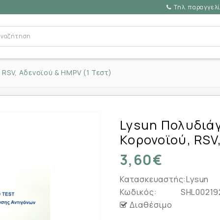
Τηλ. παραγγελί
 RSV, Αδενοϊού & HMPV (1 Τεστ)
Lysun Πολυδιάγ
Κορονοϊού, RSV
3,60€
Κατασκευαστής:
Lysun
Κωδικός:
SHL00219
Διαθέσιμο