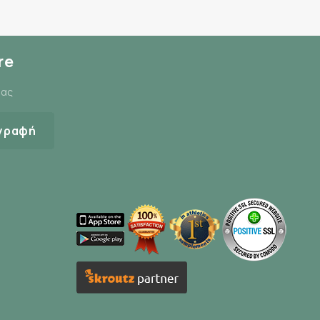
re
μας
γραφή