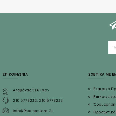
ΕΠΙΚΟΙΝΩΝΊΑ
ΣΧΕΤΙΚΆ ΜΕ Ε
Εταιρικό Π
Αλαμάνας 51Α Ίλιον
Επικοινωνί
210 5778232, 210 5778233
Όροι χρήση
Info@pharmastore.gr
Προσωπικά