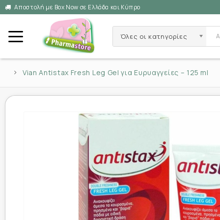
Αποστολή με Box Now σε Ελλάδα και Κύπρο
Όλες οι κατηγορίες
Vian Antistax Fresh Leg Gel για Ευρυαγγείες – 125 ml