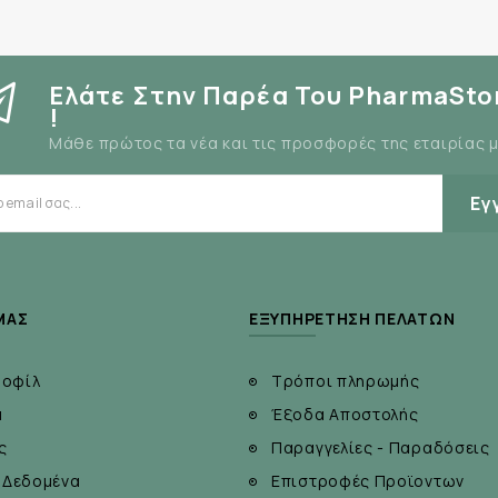
Ελάτε Στην Παρέα Του PharmaSto
!
Μάθε πρώτος τα νέα και τις προσφορές της εταιρίας 
Εγ
ΜΆΣ
ΕΞΥΠΗΡΈΤΗΣΗ ΠΕΛΑΤΏΝ
ροφίλ
Τρόποι πληρωμής
α
Έξοδα Αποστολής
ς
Παραγγελίες - Παραδόσεις
 Δεδομένα
Επιστροφές Προϊοντων