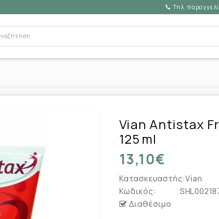
Τηλ. παραγγελί
Vian Antistax F
125 Ml
13,10€
Κατασκευαστής:
Vian
Κωδικός:
SHL00218
Διαθέσιμο