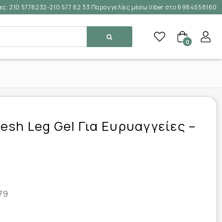
ες:
210 5778232-210 577 82 33 Παραγγελίες μέσω Viber στο 6984558160
0
resh Leg Gel Για Ευρυαγγείες –
79