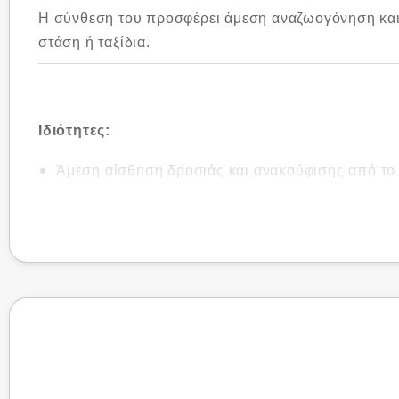
Η σύνθεση του προσφέρει άμεση αναζωογόνηση και 
στάση ή ταξίδια.
Ιδιότητες:
Άμεση αίσθηση δροσιάς και ανακούφισης από το
Υποστηρίζει την καλή λειτουργία της φλεβικής κ
Μη λιπαρή υφή, που απορροφάται άμεσα χωρίς να
Ελαφρύ, ευχάριστο άρωμα
Κατάλληλο για καθημερινή χρήση
Τρόπος Χρήσης: