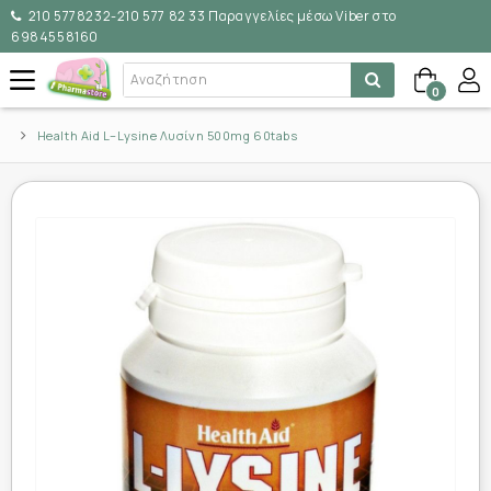
210 5778232-210 577 82 33 Παραγγελίες μέσω Viber στο
6984558160
0
Health Aid L–Lysine Λυσίνη 500mg 60tabs