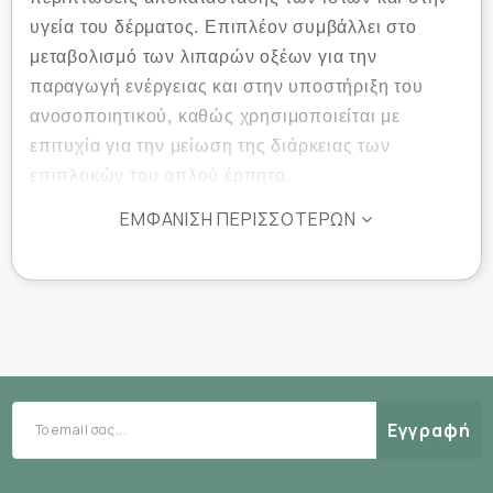
υγεία του δέρματος. Επιπλέον συμβάλλει στο
μεταβολισμό των λιπαρών οξέων για την
παραγωγή ενέργειας και στην υποστήριξη του
ανοσοποιητικού, καθώς χρησιμοποιείται με
επιτυχία για την μείωση της διάρκειας των
επιπλοκών του απλού έρπητα.
ΕΜΦΆΝΙΣΗ ΠΕΡΙΣΣΌΤΕΡΩΝ
L-Lysine 500mg
HealthAid
Η
της
είναι στην
(hydrochloride)
υδροχλωρική της μορφή
για
καλύτερη απορρόφηση και αξιοποίηση από τον
οργανισμό.
Αρ. Γνωστ.ΕΟΦ: 31069/28-03-18
Εγγραφή
Ο αριθμός γνωστοποίησης στον ΕΟΦ δεν
επέχει θέση άδειας κυκλοφορίας του ΕΟΦ