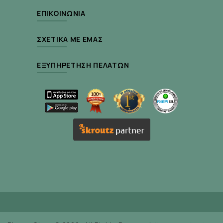
ΕΠΙΚΟΙΝΩΝΊΑ
ΣΧΕΤΙΚΆ ΜΕ ΕΜΆΣ
Συστατικά :
ΕΞΥΠΗΡΈΤΗΣΗ ΠΕΛΑΤΏΝ
L-Lysine
500mg
(hydrochloride)
Χρήση :
Ενήλικες και παιδιά άνω των 16 ετών, 1-2
ταμπλέτες ημερησίως με άδειο στομάχι. Μπορεί ν’
αυξηθεί σε 3 ταμπλέτες αν απαιτείται.
60 ταμπλέτες, σε πλαστικό φιαλίδιο.