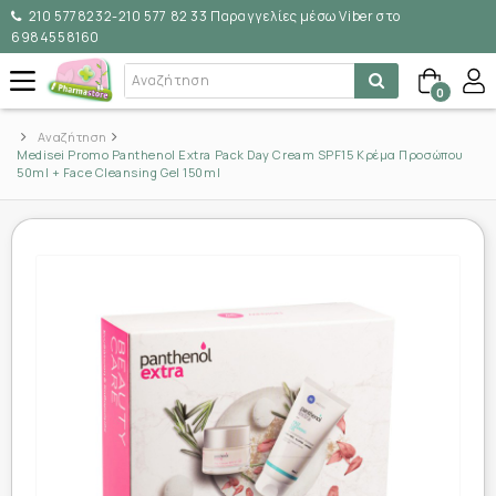
210 5778232-210 577 82 33 Παραγγελίες μέσω Viber στο
6984558160
0
Αναζήτηση
Medisei Promo Panthenol Extra Pack Day Cream SPF15 Κρέμα Προσώπου
50ml + Face Cleansing Gel 150ml