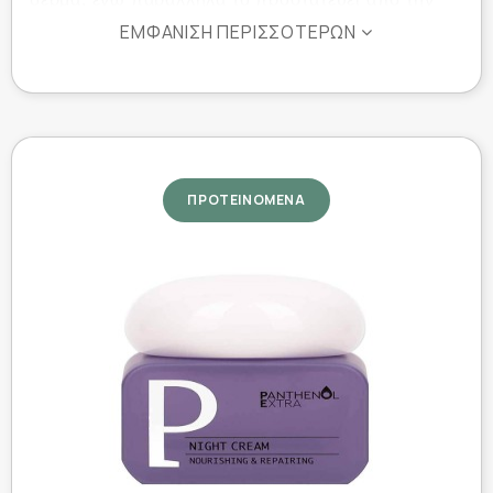
ηλιακή ακτινοβολία.
ΕΜΦΆΝΙΣΗ ΠΕΡΙΣΣΌΤΕΡΩΝ
τζελ καθαρισμού προσώπου
Το
, με ήπια
καθαριστικά συστατικά και πανθενόλη,
απομακρύνει αποτελεσματικά ρύπους, λιπαρότητα
και μακιγιάζ, αφήνοντας την επιδερμίδα καθαρή,
απαλή και φρέσκια, χωρίς να προκαλεί ξηρότητα.
ΠΡΟΤΕΙΝΟΜΕΝΑ
Ιδανικό για όλους τους τύπους δέρματος, ακόμα
ευαίσθητες επιδερμίδες
και για
.
Ιδιότητες:
Ολοκληρωμένο σετ καθημερινής περιποίησης
προσώπου
Κρέμα ημέρας με SPF15
: