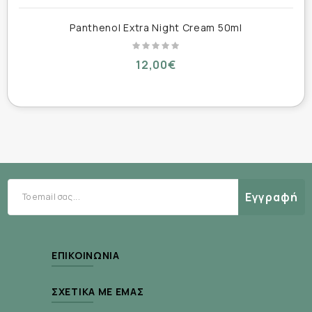
Ενυδατώνει σε βάθος
Panthenol Extra Night Cream 50ml
Προστατεύει από την ηλιακή ακτινοβολία
12,00€
Προσφέρει αντιοξειδωτική δράση
Τζελ καθαρισμού προσώπου
:
Καθαρίζει σε βάθος χωρίς να ξηραίνει
Αφαιρεί ρύπους και μακιγιάζ
Εγγραφή
Αφήνει την επιδερμίδα φρέσκια και καθαρή
καθημερινή χρήση
Κατάλληλο για
ΕΠΙΚΟΙΝΩΝΊΑ
όλους τους τύπους δέρματος
Ιδανικό για
Δερματολογικά ελεγμένα
ΣΧΕΤΙΚΆ ΜΕ ΕΜΆΣ