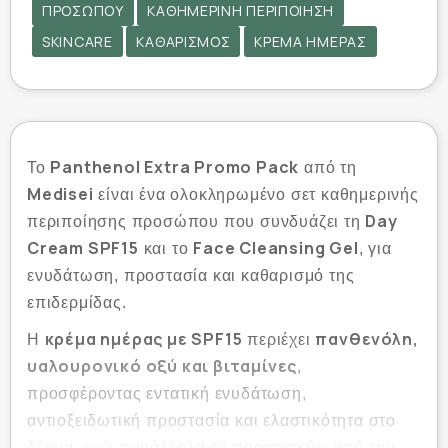
ΠΡΟΣΏΠΟΥ
ΚΑΘΗΜΕΡΙΝΉ ΠΕΡΙΠΟΊΗΣΗ
SKINCARE
ΚΑΘΑΡΙΣΜΌΣ
ΚΡΈΜΑ ΗΜΈΡΑΣ
Panthenol Extra Promo Pack
Το
από τη
Medisei
είναι ένα ολοκληρωμένο σετ καθημερινής
Day
περιποίησης προσώπου που συνδυάζει τη
Cream SPF15
Face Cleansing Gel
και το
, για
ενυδάτωση, προστασία και καθαρισμό της
επιδερμίδας.
κρέμα ημέρας με SPF15
πανθενόλη,
Η
περιέχει
υαλουρονικό οξύ και βιταμίνες
,
προσφέροντας εντατική ενυδάτωση,
αντιοξειδωτική προστασία και ελαστικότητα στο
δέρμα, ενώ παράλληλα το προστατεύει από την