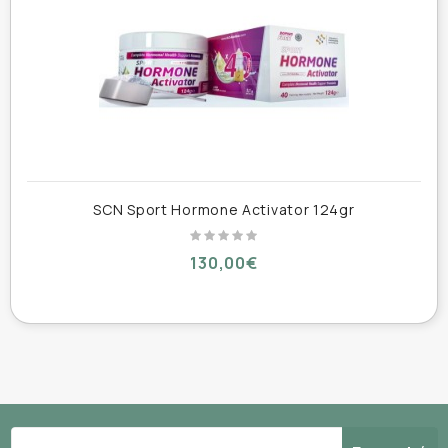
φυσιολογική λειτουργία του νευρικού συστήματος
και στη μείωση της κόπωσης.
Η προηγμένη φόρμουλα της SCN αξιοποιεί τον
σημαντικό ρόλο του TPP στον κύκλο παραγωγής
ενέργειας, όπου συμμετέχει ως βασικός
συμπαράγοντας σε μεταβολικές διεργασίες που
συνδέονται με τη γλυκόζη και τη δημιουργία
κυτταρικής ενέργειας.
SCN Sport Hormone Activator 124gr
130,00€
Ιδιότητες
Περιέχει Thiamine Pyrophosphate (ενεργή
μορφή βιταμίνης Β1)
Υποστηρίζει την παραγωγή κυτταρικής
ενέργειας (ATP)
Συμβάλλει στον φυσιολογικό ενεργειακό