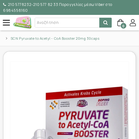
210 5778232-210 577 82 33 Παραγγελίες μέσω Viber στο
6984558160
0
SCN Pyruvate to Acetyl - CoA Booster 20mg 30caps