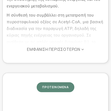
ενεργειακού μεταβολισμού.
Η σύνθεσή του συμβάλλει στη μετατροπή του
πυροσταφυλικού οξέος σε Acetyl-CoA, μια βασική
διαδικασία για την παραγωγή ATP, δηλαδή της
κύριας πηγής ενέργειας του οργανισμού. Σε
αντίθεση με τις απλές μορφές βιταμίνης Β1, το
Thiamine Pyrophosphate είναι ήδη σε ενεργή
ΕΜΦΆΝΙΣΗ ΠΕΡΙΣΣΌΤΕΡΩΝ
συνενζυμική μορφή, προσφέροντας άμεση
βιοδιαθεσιμότητα και ταχύτερη αξιοποίηση από
τον οργανισμό.
Το προϊόν απευθύνεται σε άτομα με απαιτητική
καθημερινότητα, αθλητές και όσους επιθυμούν
ΠΡΟΤΕΙΝΟΜΕΝΑ
αυξημένη ενεργειακή υποστήριξη, καλύτερη
πνευματική διαύγεια και υποστήριξη της φυσικής
απόδοσης. Παράλληλα, συμβάλλει στη