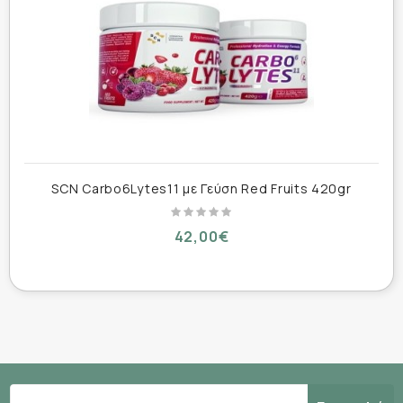
χωρίς απότομες αυξομειώσεις σακχάρου.
Παράλληλα, ο συνδυασμός ηλεκτρολυτών όπως
νάτριο, μαγνήσιο, ασβέστιο και φώσφορος βοηθά
στην αναπλήρωση των μεταλλικών στοιχείων που
χάνονται μέσω της εφίδρωσης.
HMB
Περιέχει επίσης
για υποστήριξη της μυϊκής
αποκατάστασης και περιορισμό του μυϊκού
καταβολισμού, ενώ η παρουσία Bioperine®
SCN Carbo6Lytes11 με Γεύση Red Fruits 420gr
συμβάλλει στη βελτιωμένη απορρόφηση των
συστατικών.
42,00€
Με ευχάριστη γεύση Πορτοκάλι-Λεμόνι και
εύπεπτη σύνθεση, αποτελεί ιδανική επιλογή για
προπονήσεις αντοχής, ποδηλασία, τρέξιμο, cross
training και αθλήματα υψηλής έντασης.