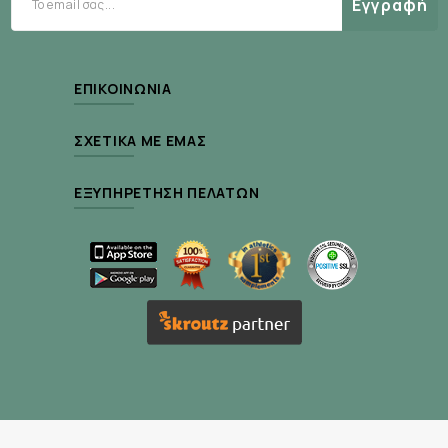
Ιδιότητες
Εγγραφή
6 διαφορετικές πηγές υδατανθράκων
11 ηλεκτρολύτες και μεταλλικά στοιχεία
ΕΠΙΚΟΙΝΩΝΊΑ
Σταδιακή αποδέσμευση ενέργειας έως 120
λεπτά
ΣΧΕΤΙΚΆ ΜΕ ΕΜΆΣ
Υποστηρίζει την ενυδάτωση και την αντοχή
Συμβάλλει στη μείωση της κόπωσης
ΕΞΥΠΗΡΈΤΗΣΗ ΠΕΛΑΤΏΝ
Με HMB για μυϊκή προστασία και
αποκατάσταση
Περιέχει Bioperine® για καλύτερη απορρόφηση
Εύπεπτη και φιλική προς το στομάχι σύνθεση
Κατάλληλο για αθλητές και έντονη σωματική
δραστηριότητα
Τρόπος Χρήσης