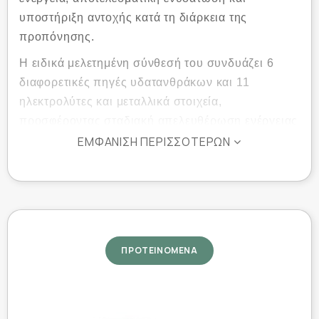
υποστήριξη αντοχής κατά τη διάρκεια της
προπόνησης.
Η ειδικά μελετημένη σύνθεσή του συνδυάζει 6
διαφορετικές πηγές υδατανθράκων και 11
ηλεκτρολύτες και μεταλλικά στοιχεία,
προσφέροντας σταδιακή απελευθέρωση ενέργειας
έως και για 120 λεπτά. Συμβάλλει στη διατήρηση
ΕΜΦΆΝΙΣΗ ΠΕΡΙΣΣΌΤΕΡΩΝ
των επιπέδων γλυκόζης, στην καλύτερη
απορρόφηση υγρών και στη μείωση της κόπωσης
κατά τη διάρκεια απαιτητικών προπονήσεων ή
αγωνιστικών δραστηριοτήτων.
Η φόρμουλα περιλαμβάνει συνδυασμό από
ΠΡΟΤΕΙΝΟΜΕΝΑ
Maltodextrin, Dextrose, Fructose, Palatinose™,
Cluster Dextrin® και Amylopectin, εξασφαλίζοντας
γρήγορη αλλά και παρατεταμένη παροχή ενέργειας