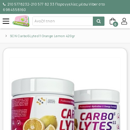
210 5778232-210 577 82 33 Παραγγελίες μέσω Viber στο
6984558160
0
SCN Carbo6Lytes11 Orange Lemon 420gr