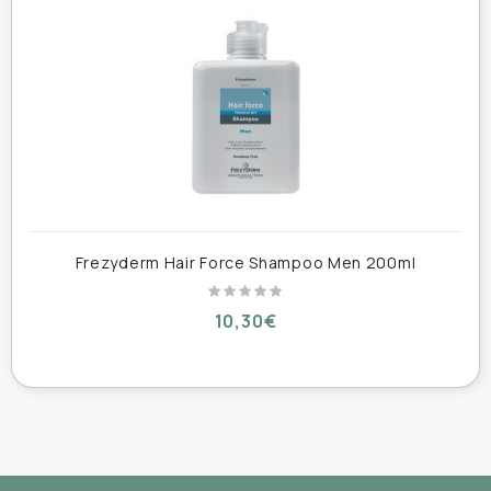
Οι γλυκοπρωτεϊνες που περιέχει, διεγείρουν τα
κύτταρα του τριχωτού της κεφαλής.
Δεν περιέχει χρωστικές και parabens.
Με το σαμπουάν Priorin® μπορείτε να λούζετε
τα μαλλιά σας συχνά.
Χρήση:
Frezyderm Hair Force Shampoo Men 200ml
Απλώστε σε βρεγμένα μαλλιά και κάνετε ελαφρύ
10,30€
μασάζ για 2-3 λεπτά. Ξεπλύνετε με άφθονο νερό
και επαναλάβετε.