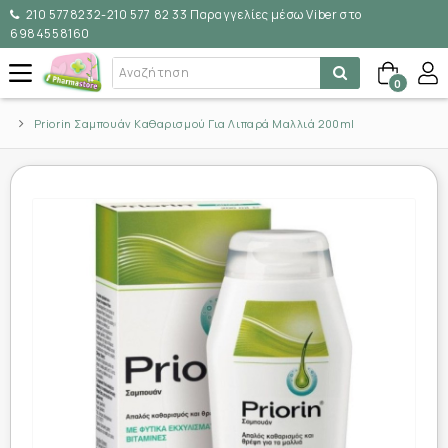
210 5778232-210 577 82 33 Παραγγελίες μέσω Viber στο
6984558160
0
Priorin Σαμπουάν Καθαρισμού Για Λιπαρά Μαλλιά 200ml