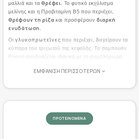
θρέφει
μαλλιά και τα
. Το φυτικό εκχύλισμα
μελίνης και η Προβιταμίνη Β5 που περιέχει,
θρέφουν τη ρίζα
διαρκή
και προσφέρουν
ενυδάτωση.
γλυκοπρωτεϊνες
Οι
που περιέχει, διεγείρουν τα
κύτταρα του τριχωτού της κεφαλής. Το σαμπουάν
Priorin συνδυάζεται ιδανικά με το συμπλήρωμα
διατροφής Priorin® Extra για τη διατήρηση της
ΕΜΦΆΝΙΣΗ ΠΕΡΙΣΣΌΤΕΡΩΝ
υγείας των μαλλιών σας. Δεν περιέχει χρωστικές
και parabens.
Ενδείξεις:
Η μοναδική του σύνθεση με προβιταμίνη Β5 και
εκχύλισμα κεχριού (μελίνης), τρέφει και
ΠΡΟΤΕΙΝΟΜΕΝΑ
ενυδατώνει την τρίχα σε διάρκεια
Με φυτικά εκχυλίσματα και βιταμίνες