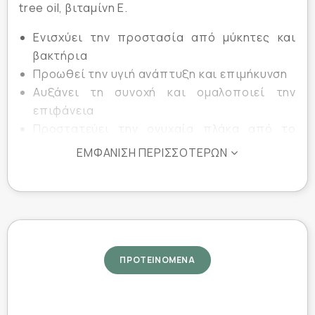
tree oil, βιταμίνη Ε.
Ενισχύει την προστασία από μύκητες και
βακτήρια
Προωθεί την υγιή ανάπτυξη και επιμήκυνση
Αυξάνει τη συνοχή και ομαλοποιεί την
επιφάνεια
Προστατεύει την ονυχαία πλάκα από το
κιτρίνισμα και τις κηλίδες
ΕΜΦΆΝΙΣΗ ΠΕΡΙΣΣΌΤΕΡΩΝ
Στεγνώνει σε δευτερόλεπτα και αποτελεί
ιδανική βάση για ομοιόμορφη τοποθέτηση
χρώματος
Περιεκτικότητα :
10ml
ΠΡΟΤΕΙΝΟΜΕΝΑ