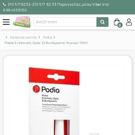
210 5778232-210 577 82 33 Παραγγελίες μέσω Viber στο
6984558160
0
Κατασκευαστής
Podia
Podia Εντατικός Ορός Ενδυνάμωσης Νυχιών 10ml