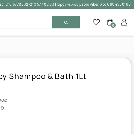
ες:
210 5778232-210 577 82 33 Παραγγελίες μέσω Viber στο 6984558160
0
y Shampoo & Bath 1Lt
ead
19