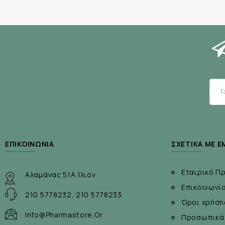
ΕΠΙΚΟΙΝΩΝΊΑ
ΣΧΕΤΙΚΆ ΜΕ Ε
Εταιρικό Π
Αλαμάνας 51Α Ίλιον
Επικοινωνί
210 5778232, 210 5778233
Όροι χρήση
Info@pharmastore.gr
Προσωπικά