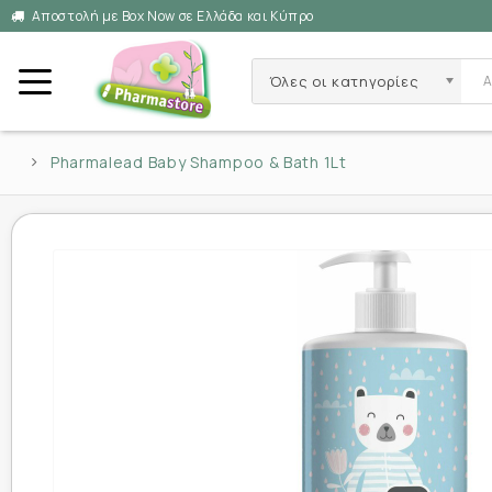
Αποστολή με Box Now σε Ελλάδα και Κύπρο
Όλες οι κατηγορίες
Pharmalead Baby Shampoo & Bath 1Lt