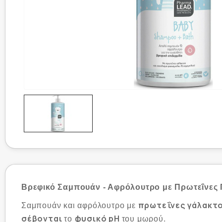
Βρεφικό Σαμπουάν - Αφρόλουτρο με Πρωτεΐνες
πρωτεΐνες γάλακτ
Σαμπουάν και αφρόλουτρο με
σέβονται
φυσικό pH
το
του μωρού.