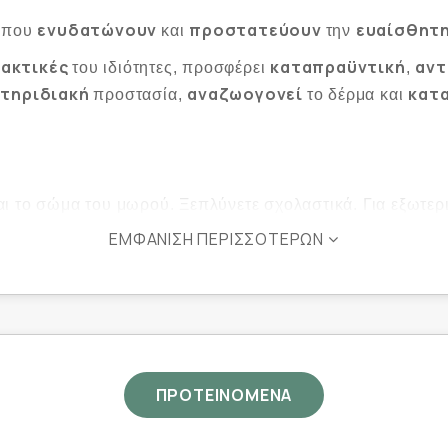
ς
ενυδατώνουν
προστατεύουν
ευαίσθητη
που
και
την
λακτικές
καταπραϋντική
αντ
του ιδιότητες, προσφέρει
,
κτηριδιακή
αναζωογονεί
κατ
προστασία,
το δέρμα και
ι το σώμα του μωρού. Ξεπλύνετε σχολαστικά. Για εξωτερ
ΕΜΦΆΝΙΣΗ ΠΕΡΙΣΣΌΤΕΡΩΝ
α & χρωστικές.
 free, allergens free, propylene glycol free, colourants fr
λεγμένο*.
ρμίδα, σύμφωνα με κλινική μελέτη Πανεπιστημιακής Δε
ΠΡΟΤΕΙΝΟΜΕΝΑ