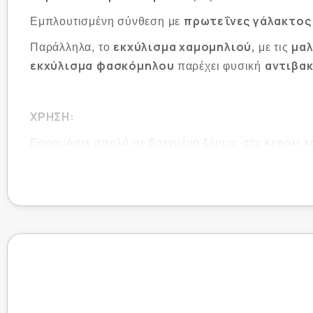
πρωτεΐνες γάλακτο
Εμπλουτισμένη σύνθεση με
εκχύλισμα χαμομηλιού,
μα
Παράλληλα, το
με τις
εκχύλισμα
φασκόμηλου
αντιβα
παρέχει φυσική
ΧΡΗΣΗ:
Εφαρμόστε απαλά σε βρεγμένο δέρμα, στο κεφάλι κα
Δεν περιέχει
σαπούνι και αλκάλια, αλλεργιογόν
SLS & SLES free, soap free, alkalis free, parabens
απαλό
δερματολογικά
κλινικά
Με
άρωμα,
&
ε
*Προϊόν μη ερεθιστικό για την ευαίσθητη επιδε
ΣΥΣΤΑΤΙΚΑ: