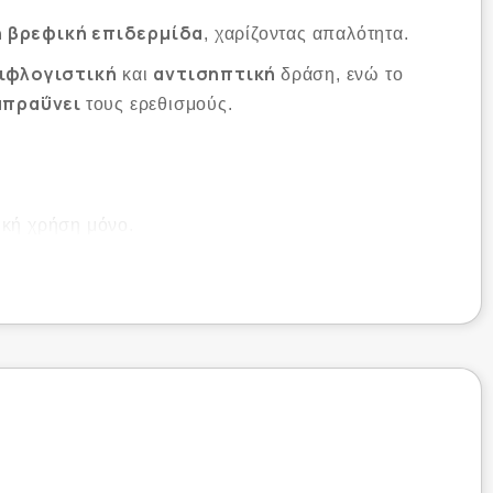
 βρεφική επιδερμίδα
, χαρίζοντας απαλότητα.
ιφλογιστική
αντισηπτική
και
δράση, ενώ το
απραΰνει
τους ερεθισμούς.
ική χρήση μόνο.
ee​
ρματολογικής Κλινικής