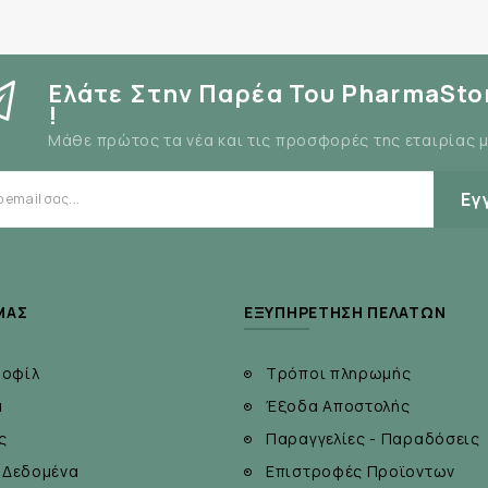
Ελάτε Στην Παρέα Του PharmaSto
!
Μάθε πρώτος τα νέα και τις προσφορές της εταιρίας 
Εγ
ΜΆΣ
ΕΞΥΠΗΡΈΤΗΣΗ ΠΕΛΑΤΏΝ
ροφίλ
Τρόποι πληρωμής
α
Έξοδα Αποστολής
ς
Παραγγελίες - Παραδόσεις
 Δεδομένα
Επιστροφές Προϊοντων