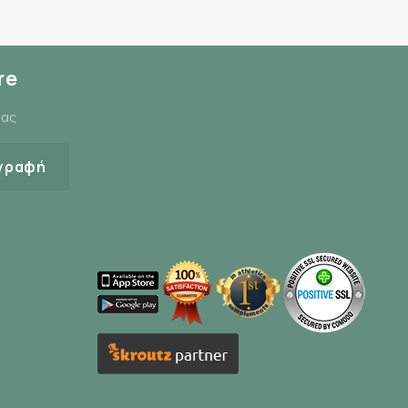
re
μας
γραφή