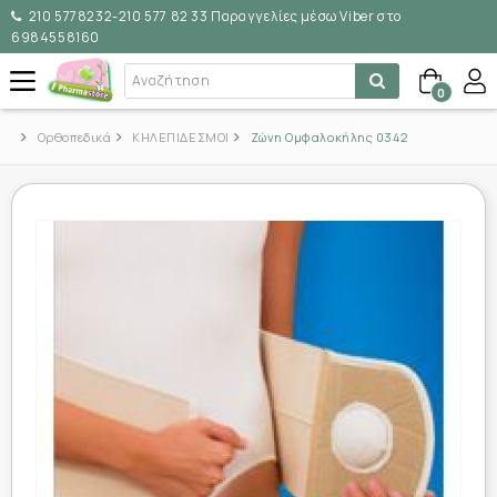
210 5778232-210 577 82 33 Παραγγελίες μέσω Viber στο
6984558160
0
Ορθοπεδικά
ΚΗΛΕΠΙΔΕΣΜΟΙ
Ζώνη Ομφαλοκήλης 0342