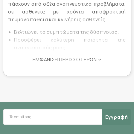
πάσχουν από οξέα αναπνευστικά προβλήματα,
σε ασθενείς με χρόνια αποφρακτική
πευμονοπάθεια και κλινήρεις ασθενείς.
Βελτιώνει τα συμπτώματα της δύσπνοιας.
Προσφέρει καλύτερη ποιότητα της
αναπνευστικής ροής.
Αποσυναρομολογείται πλήρως για
ΕΜΦΆΝΙΣΗ ΠΕΡΙΣΣΌΤΕΡΩΝ
εσωτερικό καθαρισμό.
Στη συσκευασία περιλαμβάνεται
ανταλλακτικό φίλτρο.
Κωδικός Κατασκευαστή :
1770
Εγγύηση :
2 Έτη
Εγγραφή