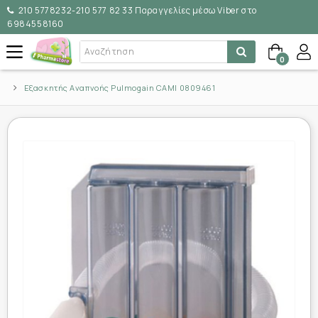
210 5778232-210 577 82 33 Παραγγελίες μέσω Viber στο
6984558160
0
Εξασκητής Αναπνοής Pulmogain CAMI 0809461