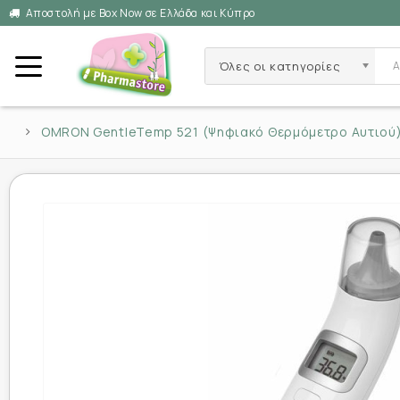
Αποστολή με Box Now σε Ελλάδα και Κύπρο
Όλες οι κατηγορίες
OMRON GentleTemp 521 (Ψηφιακό Θερμόμετρο Αυτιού