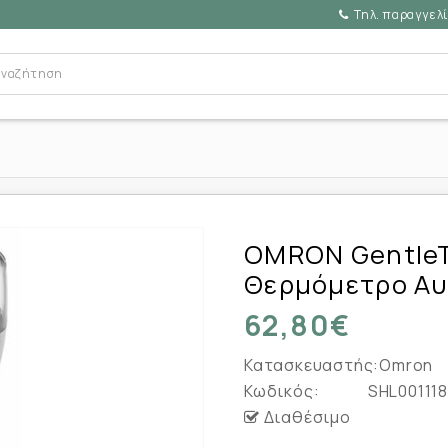
Τηλ. παραγγελί
)
OMRON GentleT
Θερμόμετρο Αυ
62,80€
Κατασκευαστής:
Omron
Κωδικός:
SHL001118
Διαθέσιμο