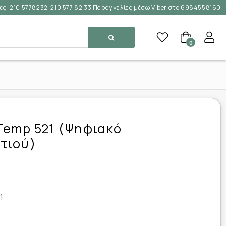
ες:
210 5778232-210 577 82 33 Παραγγελίες μέσω Viber στο 6984558160
0
emp 521 (Ψηφιακό
τιού)
1