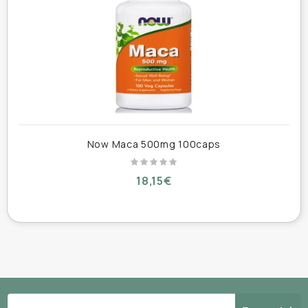
(lepidium meyenli) (Gelatinized - vegetarian)
(equivalent to 4,500 mg of fresh Maca Root) 750
mg.
Τρόπος χρήσης :
1 κάψουλα 1 με 2 φορές καθημερινά.
Now Maca 500mg 100caps
Συσκευασία :
90 φυτικές κάψουλες
18,15€