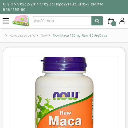
210 5778232-210 577 82 33 Παραγγελίες μέσω Viber στο
6984558160
0
Κατασκευαστής
Now
Now Maca 750mg Raw 90VegCaps