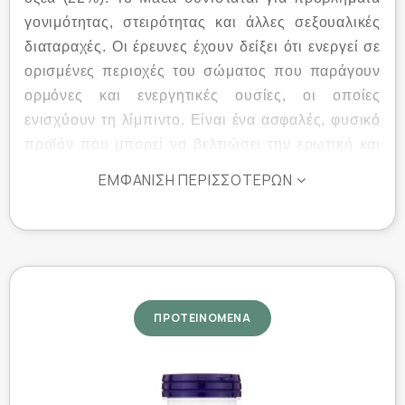
γονιμότητας, στειρότητας και άλλες σεξουαλικές
διαταραχές. Οι έρευνες έχουν δείξει ότι ενεργεί σε
ορισμένες περιοχές του σώματος που παράγουν
ορμόνες και ενεργητικές ουσίες, οι οποίες
ενισχύουν τη λίμπιντο. Είναι ένα ασφαλές, φυσικό
προϊόν που μπορεί να βελτιώσει την ερωτική και
τη σεξουαλική διάθεση. Επίσης υποστηρίζει και
ΕΜΦΆΝΙΣΗ ΠΕΡΙΣΣΌΤΕΡΩΝ
βοηθάει την αποκατάσταση των επινεφριδίων που
παράγουν αδρεναλίνη, δίνοτας ενέργεια και
αντοχή. Το maca είναι μια φυσική και υγιεινή
εναλλακτική λύση για τα συμπτώματα της
εμμηνόπαυσης.
ΠΡΟΤΕΙΝΟΜΕΝΑ
Συστατικά :
Organic Raw Maca Root (6:1 Concentrate)750 mg