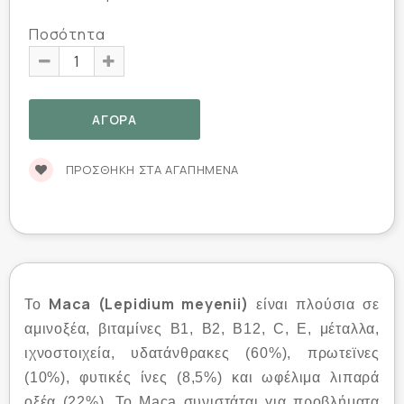
Ποσότητα
ΠΡΟΣΘΉΚΗ ΣΤΑ ΑΓΑΠΗΜΈΝΑ
Maca (Lepidium meyenii)
To
είναι πλούσια σε
αμινοξέα, βιταμίνες Β1, Β2, Β12, C, E, μέταλλα,
ιχνοστοιχεία, υδατάνθρακες (60%), πρωτεϊνες
(10%), φυτικές ίνες (8,5%) και ωφέλιμα λιπαρά
οξέα (22%). Το Maca συνιστάται για προβλήματα