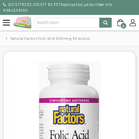
210 5778232-210 577 82 33 Παραγγελίες μέσω Viber στο
6984558160
0
Natural Factors Folic Acid 1000mcg 90 Δισκία