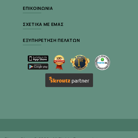
διαδικασία της κυτταρικής διαίρεσης.
ΕΠΙΚΟΙΝΩΝΊΑ
Χαρακτηριστικά του Folic Acid 1000mcg της
ΣΧΕΤΙΚΆ ΜΕ ΕΜΆΣ
Natural Factors:
ΕΞΥΠΗΡΈΤΗΣΗ ΠΕΛΑΤΏΝ
Υποστήριξη Κατά την Εγκυμοσύνη:
Ιδανικό
για την ανάπτυξη του μητρικού ιστού και τη
φυσιολογική εξέλιξη του εμβρύου.
Υγεία Καρδιάς και Εγκεφάλου:
Σύμφωνα με
μελέτες, μπορεί να προσφέρει προστασία
έναντι της νόσου Αλτσχάιμερ.
Ασφαλής Κατανάλωση:
Προϊόν
απαλλαγμένο από τεχνητές χρωστικές,
συντηρητικά και GMO, και κατάλληλο για
βίγκαν.