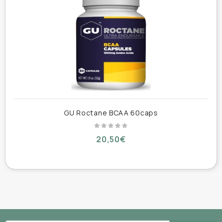
Συμβάλλει στη μυϊκή αποκατάσταση, τη
διατήρηση και την αύξηση της μυϊκής μάζας.
Αυξάνει τα επίπεδα ενέργειας, μειώνει την
κόπωση και την αδυναμία.
Συμβάλλει στην αναπλήρωση των
ηλεκτρολυτών.
Ιδανικό για αθλητές και αθλούμενους.
GU Roctane BCAA 60caps
Χαρακτηριστικά:
20,50€
Συσκευασία 100% ανακυκλώσιμη
Κατάλληλο για χορτοφάγους
Κατάλληλο για vegans
Αρ. Γνωστ. ΕΟΦ:
101896/27.09.2023
.
Δεν
υπόκειται σε διαδικασία αδειοδότησης.