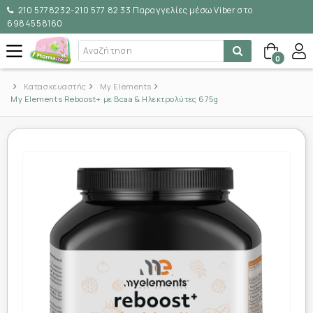
210 5778232-210 577 82 33 Παραγγελίες μέσω Viber στο
6984558160
0
Κατασκευαστής
My Elements
My Elements Reboost+ με Bcaa & Ηλεκτρολύτες 675g