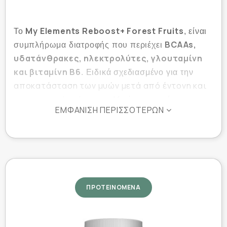
My Elements Reboost+ Forest Fruits
Το
, είναι
BCAAs,
συμπλήρωμα διατροφής που περιέχει
υδατάνθρακες, ηλεκτρολύτες, γλουταμίνη
και βιταμίνη Β6
. Ειδικά σχεδιασμένο για την
αποκατάσταση των μυών μετά από έντονη και
παρατεταμένη άσκηση
. Μειώνει την κόπωση και
ΕΜΦΆΝΙΣΗ ΠΕΡΙΣΣΌΤΕΡΩΝ
την αδυναμία, τονώνει τον οργανισμό και ρυθμίζει
ισορροπία των ηλεκτρολυτών
την
. Οι
ηλεκτρολύτες είναι απαραίτητοι για βασικές
λειτουργίες της ζωής, όπως η διατήρηση του
κυτταρικού ηλεκτρισμού και η φυσιολογική
λειτουργία.
ΠΡΟΤΕΙΝΟΜΕΝΑ
Ιδιότητες: