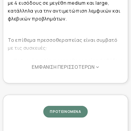
με 4 εισόδους σε μεγέθη medium και large,
κατάλληλα για την αντιμετώπιση λεμφικών και
φλεβικών προβλημάτων.
Το επίθεμα πρεσσοθεραπείας είναι συμβατό
με τις συσκευές:
Ψηφιακή αντλία πρεσσοθεραπείας 4 εξόδων
ΕΜΦΆΝΙΣΗ ΠΕΡΙΣΣΌΤΕΡΩΝ
0806211
Αναλογική αντλία πρεσσοθεραπείας 4
εξόδων 0806210
Τεχνικά χαρακτηριστικά:
ΠΡΟΤΕΙΝΟΜΕΝΑ
Medium: Π: 24cm / Μ: 116cm