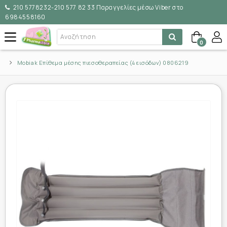
210 5778232-210 577 82 33 Παραγγελίες μέσω Viber στο
6984558160
0
Mobiak Επίθεμα μέσης πιεσοθεραπείας (4 εισόδων) 0806219