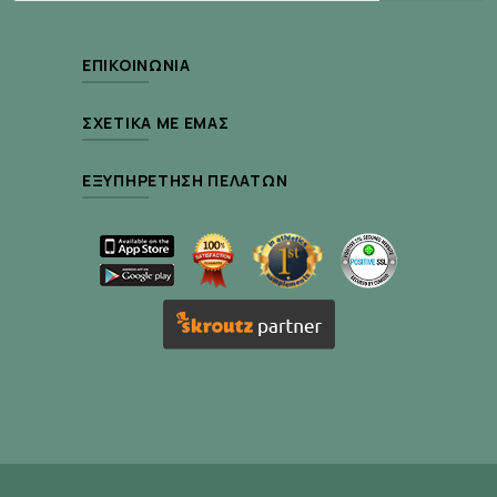
ΜΕ ΒΑΣΗ ΠΕΝΤΕ ΦΥΣΙΚΑ ΣΥΣΤΑΤΙΚΑ
Η τεχνολογία υδρογέλης μας επιτρέπει να
ΕΠΙΚΟΙΝΩΝΊΑ
επαναπροσδιορίσουμε το πεδίο των αθλητικών
ροφημάτων.
ΣΧΕΤΙΚΆ ΜΕ ΕΜΆΣ
Δεν προσθέσαμε γεύση - δεν εντυπωσιάζουμε με
τεχνητές γεύσεις
ΕΞΥΠΗΡΈΤΗΣΗ ΠΕΛΑΤΏΝ
Δεν είναι όξινο - είχαμε κατά νου τόσο το στομάχι
όσο και τα δόντια όταν αναπτύξαμε προϊόντα
χωρίς προστιθέμενα οξέα.
Φυσικό - χωρίς πρόσθετες χρωστικές ή
συντηρητικά. Τα αθλητικά μας ροφήματα
περιέχουν μόνο πέντε φυσικά συστατικά. Τίποτα
περισσότερο και τίποτα λιγότερο από αυτό που
χρειάζεται.