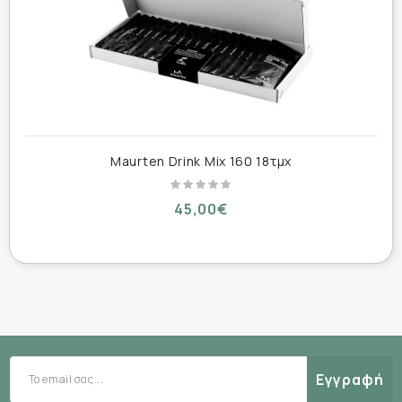
άσκησης αύξανε την απόδοση. Με ένα μείγμα
ζάχαρης, αλάτων και λεμονάδας, γεννήθηκε το
πρώτο αθλητικό ρόφημα. Αλλά τα ροφήματα με
υδατάνθρακες μπορεί να προκαλέσουν
προβλήματα. Το στομάχι μας δεν αντιμετωπίζει
καλά τις υψηλές συγκεντρώσεις ζάχαρης - που
Maurten Drink Mix 160 18τμχ
συχνά οδηγούν σε βραδύτερη γαστρική εκκένωση
και δυσφορία στο γαστρεντερικό σύστημα. Στην
45,00€
Maurten ξεκινάμε μια νέα σειρά αθλητικών
ροφημάτων. Έχουμε αξιοποιήσει την τεχνολογία
υδρογέλης για να αναπτύξουμε αθλητικά
ροφήματα φυσικά και πλούσια σε υδατάνθρακες
που το σώμα μας να μπορεί να ανεχτεί.
Εγγραφή