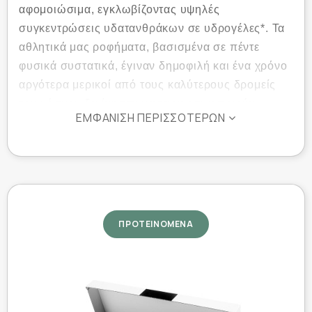
αφομοιώσιμα, εγκλωβίζοντας υψηλές
συγκεντρώσεις υδατανθράκων σε υδρογέλες*. Τα
αθλητικά μας ροφήματα, βασισμένα σε πέντε
φυσικά συστατικά, έγιναν δημοφιλή και ένα χρόνο
αργότερα μερικοί από τους καλύτερους δρομείς
του κόσμου ξεκίνησαν να τα χρησιμοποιούν.
ΕΜΦΆΝΙΣΗ ΠΕΡΙΣΣΌΤΕΡΩΝ
*Η τεχνολογία έχει δίπλωμα ευρεσιτεχνίας.
ΟΧΙ ΑΠΛΑ ΑΛΛΟ ΕΝΑ ΑΘΛΗΤΙΚΟ ΡΟΦΗΜΑ
ΠΡΟΤΕΙΝΟΜΕΝΑ
Οι αθλητές πάντοτε αναζητούσαν με τι μπορούν να
τροφοδοτήσουν το σώμα τους ώστε να έχουν
καλύτερες αποδόσεις. Από την δεκαετία του 1960,
οι επιστήμονες συνειδητοποίησαν ότι η
κατανάλωση υδατανθράκων κατά τη διάρκεια της