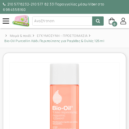
210 5778232-210 577 82 33 Παραγγελίες μέσω Viber στο
6984558160
0
Μαμά & παιδί
ΕΓΚΥΜΟΣΥΝΗ - ΠΡΟΕΤΟΙΜΑΣΙΑ
Bio‑Oil Purcellin Λάδι Περιποίησης για Ραγάδες & Ουλές 125 ml