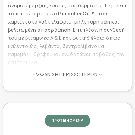
ανομοιόμορφης χροιάς του δέρματος. Περιέχει
το πατενταρισμένο
Purcellin Oil™
, που
χαρίζει στο λάδι ελαφριά, μη λιπαρή υφή και
βελτιωμένη απορρόφηση. Επιπλέον, η σύνθεσή
του με βιταμίνες Α & Ε και φυτικά έλαια όπως
καλέντουλα, λεβάντα, δεντρολίβανο και
χαμομήλι, θρέφει και ενυδατώνει σε βάθος την
επιδερμίδα.
Το προϊόν είναι υποαλλεργικό, κατάλληλο για
ΕΜΦΆΝΙΣΗ ΠΕΡΙΣΣΌΤΕΡΩΝ
ευαίσθητο δέρμα και εγκύους, καθώς έχει
αξιολογηθεί με ασφάλεια σύμφωνα με την
ευρωπαϊκή νομοθεσία
.
ΠΡΟΤΕΙΝΟΜΕΝΑ
Ιδιότητες: