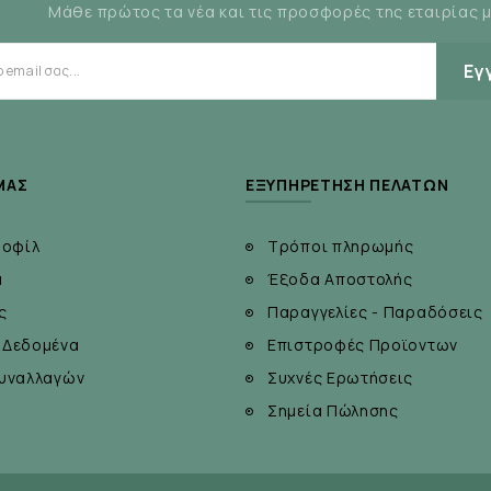
Μάθε πρώτος τα νέα και τις προσφορές της εταιρίας 
Εγ
ΜΆΣ
ΕΞΥΠΗΡΈΤΗΣΗ ΠΕΛΑΤΏΝ
ροφίλ
Τρόποι πληρωμής
α
Έξοδα Αποστολής
ς
Παραγγελίες - Παραδόσεις
 Δεδομένα
Επιστροφές Προϊοντων
υναλλαγών
Συχνές Ερωτήσεις
Σημεία Πώλησης