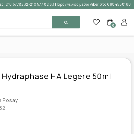
ες:
210 5778232-210 577 82 33 Παραγγελίες μέσω Viber στο 6984558160
0
 Hydraphase HA Legere 50ml
e Posay
62