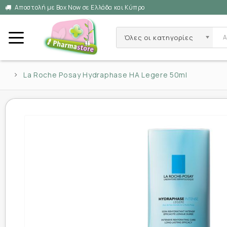
Αποστολή με Box Now σε Ελλάδα και Κύπρο
Όλες οι κατηγορίες
La Roche Posay Hydraphase HA Legere 50ml