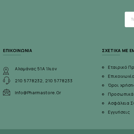
ΕΠΙΚΟΙΝΩΝΊΑ
ΣΧΕΤΙΚΆ ΜΕ Ε
Εταιρικό Π
Αλαμάνας 51Α Ίλιον
Επικοινωνί
210 5778232, 210 5778233
Όροι χρήση
Info@pharmastore.gr
Προσωπικά
Ασφάλεια Σ
Εγγυήσεις