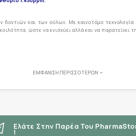
Φθόριο 1.450ppm.
 δοντιών και των ούλων. Με καινοτόμο τεχνολογία 
οιλότητα, ώστε να ενισχύει αλλά και να παρατείνει τ
ν
ΕΜΦΆΝΙΣΗ ΠΕΡΙΣΣΌΤΕΡΩΝ
ας & πρόληψη επανεμφάνισή της
Ελάτε Στην Παρέα Του PharmaSto
| Αποτροπή δημιουργίας oral biofilm
!
ροστασία από την τερηδόνα