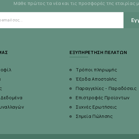
Μάθε πρώτος τα νέα και τις προσφορές της εταιρίας 
και ξυλιτόλη:
Αντιφλογιστική και αντιμικροβιακή δρ
Εγ
ΜΆΣ
ΕΞΥΠΗΡΈΤΗΣΗ ΠΕΛΑΤΏΝ
ροφίλ
Τρόποι πληρωμής
α
Έξοδα Αποστολής
ς
Παραγγελίες - Παραδόσεις
 Δεδομένα
Επιστροφές Προϊοντων
Συνδυάζεται ιδανικά με το PLAQUE & TARTAR MOUTHW
υναλλαγών
Συχνές Ερωτήσεις
Σημεία Πώλησης