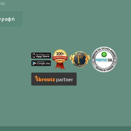
μας
άση
γραφή
ASH.