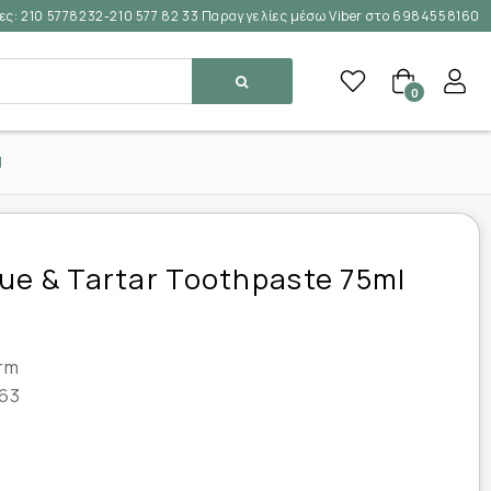
ες:
210 5778232-210 577 82 33 Παραγγελίες μέσω Viber στο 6984558160
0
l
ue & Tartar Toothpaste 75ml
rm
63