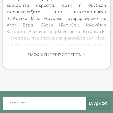
ευαίσθητα δέρματα, αυτή η σύνθεση
παρασκευάζεται από πιστοποιημένο
Βιολογικό Μέλι Μανούκα, αναμεμειγμένο με
Αλόη Βέρα, Έλαιο Ηλίανθου, Ισλανδική
Κετραρία, Λειχήνα της Ιρλανδίας και Βιταμίνη Ε.
Προσφέρει προστασία και φρεσκάδα όλη μέρα,
βοηθά στην ανάπλαση και στην καταπράυνση
του δέρματος και είναι ιδανικό για καθημερινή
ΕΜΦΆΝΙΣΗ ΠΕΡΙΣΣΌΤΕΡΩΝ
χρήση. Ασφαλής & αποτελεσματική λύση, με
βιο-ενεργά, απαλλαγμένα από χημικά
συστατικά. Ενυδατώνει και αναδομεί την
επιδερμίδα.
• Αντιβακτηριδιακό κρεμώδες αποσμητικό σε
μορφή roll-on για διαρκή προστασία
• Με βιολογικό μέλι Μανούκα (Active 30+)
Εγγραφή
• Προσφέρει προστασία και φρεσκάδα όλη
μέρα