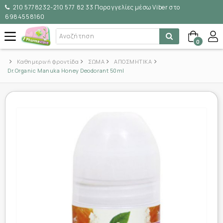
210 5778232-210 577 82 33 Παραγγελίες μέσω Viber στο
6984558160
0
Καθημερινή φροντίδα
ΣΩΜΑ
ΑΠΟΣΜΗΤΙΚΑ
Dr.Organic Manuka Honey Deodorant 50ml