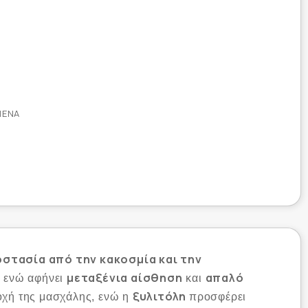
ΜΈΝΑ
στασία από την κακοσμία και την
μεταξένια αίσθηση
απαλό
, ενώ αφήνει
και
ξυλιτόλη
οχή της μασχάλης, ενώ η
προσφέρει