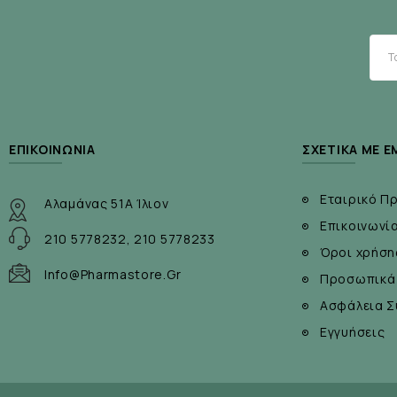
Κατάλληλο για άνδρες και γυναίκες.
Με φυτική πούδρα και άμυλο αραβοσίτου.
ΕΠΙΚΟΙΝΩΝΊΑ
ΣΧΕΤΙΚΆ ΜΕ Ε
Εταιρικό Π
Αλαμάνας 51Α Ίλιον
Επικοινωνί
210 5778232, 210 5778233
Όροι χρήση
Info@pharmastore.gr
Προσωπικά
Ασφάλεια Σ
Εγγυήσεις