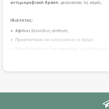
αντιμικροβιακή δράση
, μειώνοντας τις οσμές.
Ιδιότητες:
Αφήνει
βελούδινη αίσθηση.
Προστατεύει
και καταπραϋνει το δέρμα.
Εξουδετερώνει την κακοσμία
, χάρη στην ξυλι
Απορροφά την υγρασία
, ρυθμίζοντας την υπε
Χαρακτηριστικά:
Χωρίς αλκοόλη.
Με άρωμα πούδρας.
Κατάλληλο για καθημερινή χρήση.