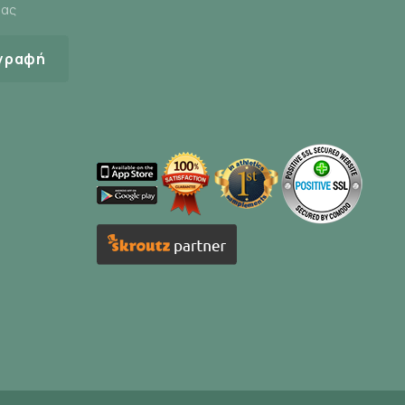
μας
γραφή