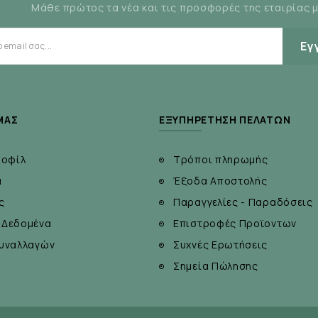
Μάθε πρώτος τα νέα και τις προσφορές της εταιρίας 
Εγ
ΜΆΣ
ΕΞΥΠΗΡΈΤΗΣΗ ΠΕΛΑΤΏΝ
ροφίλ
Τρόποι πληρωμής
α
Έξοδα Αποστολής
ς
Παραγγελίες - Παραδόσεις
 Δεδομένα
Επιστροφές Προϊοντων
υναλλαγών
Συχνές Ερωτήσεις
Σημεία Πώλησης