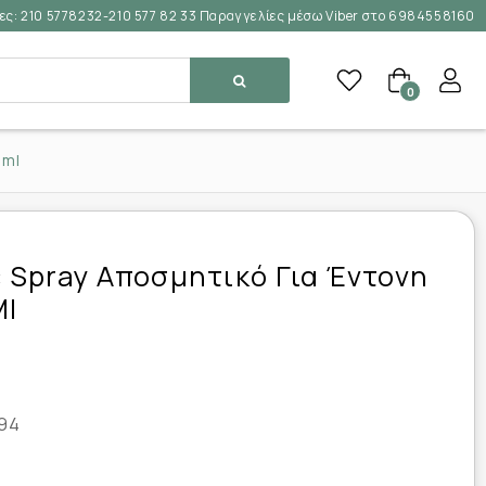
ες:
210 5778232-210 577 82 33 Παραγγελίες μέσω Viber στο 6984558160
0
 ml
lc Spray Αποσμητικό Για Έντονη
Ml
94