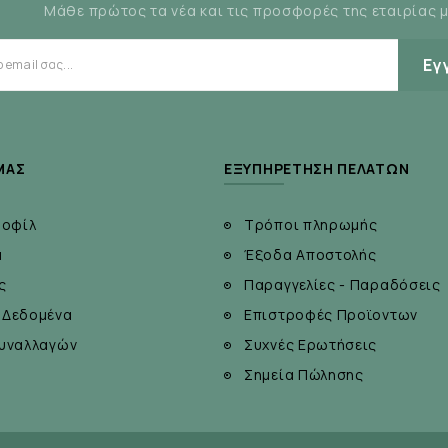
Μάθε πρώτος τα νέα και τις προσφορές της εταιρίας 
Εγ
ΜΆΣ
ΕΞΥΠΗΡΈΤΗΣΗ ΠΕΛΑΤΏΝ
ροφίλ
Τρόποι πληρωμής
α
Έξοδα Αποστολής
ς
Παραγγελίες - Παραδόσεις
 Δεδομένα
Επιστροφές Προϊοντων
υναλλαγών
Συχνές Ερωτήσεις
Σημεία Πώλησης