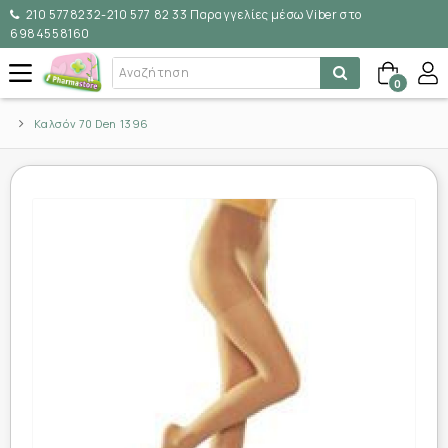
210 5778232-210 577 82 33 Παραγγελίες μέσω Viber στο
6984558160
0
Καλσόν 70 Den 1396