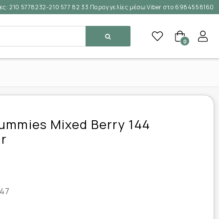
ες:
210 5778232-210 577 82 33 Παραγγελίες μέσω Viber στο 6984558160
0
ummies Mixed Berry 144
r
47