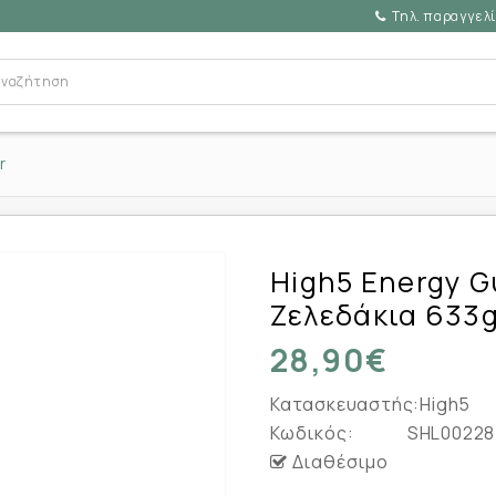
Τηλ. παραγγελί
r
High5 Energy G
Ζελεδάκια 633g
28,90€
Κατασκευαστής:
High5
Κωδικός:
SHL00228
Διαθέσιμο