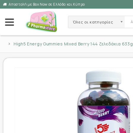
Αποστολή με Box Now σε Ελλάδα και Κύπρο
Όλες οι κατηγορίες
High5 Energy Gummies Mixed Berry 144 ζελεδάκια 633g