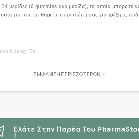
4 μερίδες (6 gummies ανά μερίδα), τα οποία μπορείτε να
ποσότητα που επιθυμείτε στην τσέπη σας για τρέξιμο, πο
ένα Energy Gel
ΕΜΦΆΝΙΣΗ ΠΕΡΙΣΣΌΤΕΡΩΝ
ερίδες)
η πριν και κατά τη διάρκεια της άσκησης.
ρο καθαρή, παίρνοντας μαζί σας τη συσκευασία μετά τη χ
Ελάτε Στην Παρέα Του PharmaSto
!
διατροφής και ενός υγιεινού τρόπου ζωής. ¹Η βιταμίνη B