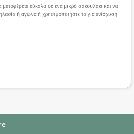
 μεταφέρετε εύκολα σε ένα μικρό σακουλάκι και να
δηλασία ή αγώνα ή χρησιμοποιήστε τα για ενίσχυση
ρήση.
re
6 συμβάλλει στη φυσιολογική μετατροπή της τροφής