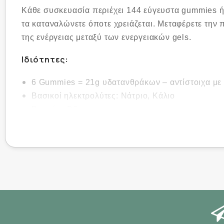
Κάθε συσκευασία περιέχει 144 εύγευστα gummies ή 2
τα καταναλώνετε όποτε χρειάζεται. Μεταφέρετε την 
της ενέργειας μεταξύ των ενεργειακών gels.
Ιδιότητες:
6 Gummies = 21g υδατανθράκων – αντίστοιχα με 
Βασικοί ηλεκτρολύτες: Νάτριο, Κάλιο
Βιταμίνη B6
Φυσικές, απολαυστικές γεύσεις
Χωρίς τεχνητά γλυκαντικά
Κατάλληλο για χορτοφάγους και vegans
Περιεχόμενο: 144 gummies ανά συσκευασία (24 μ
Τα Energy Gummies έχουν σχεδιαστεί για κατανάλωσ
Σεβαστείτε το περιβάλλον και διατηρήστε την ύπαιθ
Να καταναλώνεται στο πλαίσιο μιας ισορροπημένης 